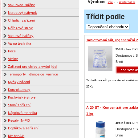
Výrobce:
Vše
Winterhalter
Vakuovací sáčky
Nerezový nábytek
Třídit podle
Chladící zařízení
Nářezové stroje
Vakuové baličky
Tabletovaná sůl, regenerační 
Varná technika
350 Kč bez DP
Pece
Dostupnost: 
Vitríny
Brně
Zařízení pro ohřev a výdej jídel
Termoporty, jídlonosiče, várnice
Tabletková sůl pro externí změkčov
Myčky nádobí
25Kg
Konvektomaty
Kuchyňské stroje
Stolní zařízení
A 20 ST - Koncentrát pro zákl
Nápojová technika
1 kg
Regály IN-FIX
495 Kč bez DP
Doplňková zařízení
Dostupnost: 
Brně
KitchenAid