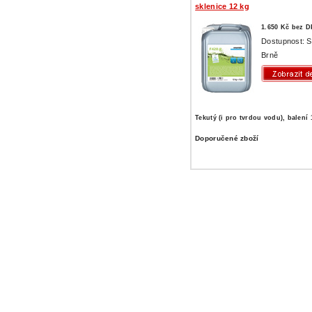
sklenice 12 kg
1.650 Kč bez 
Dostupnost: 
Brně
Tekutý (i pro tvrdou vodu), balení 
Doporučené zboží