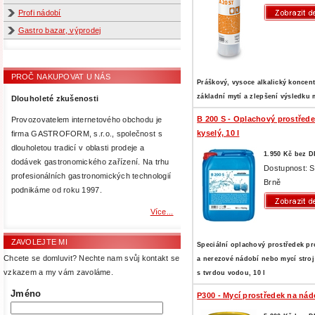
Profi nádobí
Gastro bazar, výprodej
PROČ NAKUPOVAT U NÁS
Práškový, vysoce alkalický koncent
základní mytí a zlepšení výsledku m
Dlouholeté zkušenosti
B 200 S - Oplachový prostřede
Provozovatelem internetového obchodu je
kyselý, 10 l
firma GASTROFORM, s.r.o., společnost s
dlouholetou tradicí v oblasti prodeje a
1.950 Kč bez 
dodávek gastronomického zařízení. Na trhu
Dostupnost: 
profesionálních gastronomických technologií
Brně
podnikáme od roku 1997.
Více...
ZAVOLEJTE MI
Speciální oplachový prostředek pr
Chcete se domluvit? Nechte nam svůj kontakt se
a nerezové nádobí nebo mycí stroj
vzkazem a my vám zavoláme.
s tvrdou vodou, 10 l
Jméno
P300 - Mycí prostředek na nád