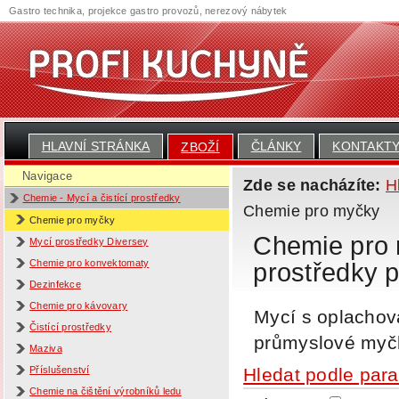
Gastro technika, projekce gastro provozů, nerezový nábytek
HLAVNÍ STRÁNKA
ČLÁNKY
KONTAKT
ZBOŽÍ
Navigace
Zde se nacházíte:
H
Chemie - Mycí a čistící prostředky
Chemie pro myčky
Chemie pro myčky
Chemie pro
Mycí prostředky Diversey
Chemie pro konvektomaty
prostředky p
Dezinfekce
Chemie pro kávovary
Mycí s oplacho
Čistící prostředky
průmyslové myč
Maziva
Příslušenství
Hledat podle par
Chemie na čištění výrobníků ledu