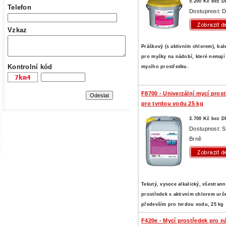
5.200 Kč bez 
Telefon
Dostupnost: D
Vzkaz
Práškový (s aktivním chlorem), bal
pro myčky na nádobí, které nemají
Kontrolní kód
mycího prostředku.
F8700 - Univerzální mycí pros
pro tvrdou vodu 25 kg
3.700 Kč bez 
Dostupnost: 
Brně
Tekutý, vysoce alkalický, všestran
prostředek s aktivním chlorem urč
především pro tvrdou vodu, 25 kg
F420e - Mycí prostředek pro n