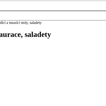
ící a mrazící stoly, saladety
taurace, saladety