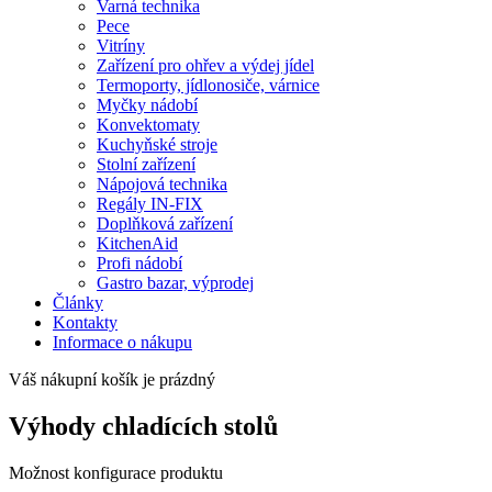
Varná technika
Pece
Vitríny
Zařízení pro ohřev a výdej jídel
Termoporty, jídlonosiče, várnice
Myčky nádobí
Konvektomaty
Kuchyňské stroje
Stolní zařízení
Nápojová technika
Regály IN-FIX
Doplňková zařízení
KitchenAid
Profi nádobí
Gastro bazar, výprodej
Články
Kontakty
Informace o nákupu
Váš nákupní košík je prázdný
Výhody chladících stolů
Možnost konfigurace produktu