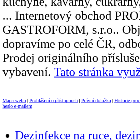
kuchyně, kavárny, cukrárny, 
... Internetový obchod P
GASTROFORM, s.r.o.. Obje
dopravíme po celé ČR, odbo
Prodej originálního příslu
vybavení.
Tato stránka využ
Mapa webu
|
Prohlášení o přístupnosti
|
Právní doložka
|
Historie pro
heslo e-mailem
Dezinfekce na ruce, dezi