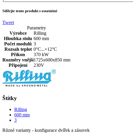
Sdílejte tento produkt s ostatními
Tweet
Parametry
Výrobce
Rilling
Hloubka stolu
600 mm
Počet modulů
3
Rozsah teplot
0°C...+12°C
Příkon
370 kW
Rozměry vnější
1725x600x850 mm
Připojení
230V
Štítky
Rilling
600 mm
3
Různé varianty - konfigurace dvířek a zásuvek