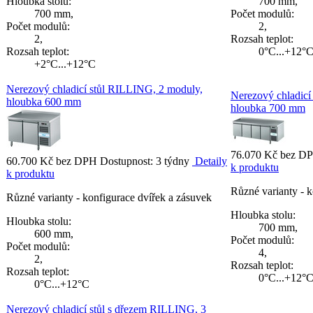
Hloubka stolu:
700 mm,
700 mm,
Počet modulů:
Počet modulů:
2,
2,
Rozsah teplot:
Rozsah teplot:
0°C...+12°
+2°C...+12°C
Nerezový chladicí stůl RILLING, 2 moduly,
Nerezový chladicí
hloubka 600 mm
hloubka 700 mm
76.070 Kč bez 
60.700 Kč bez DPH
Dostupnost: 3 týdny
Detaily
k produktu
k produktu
Různé varianty - k
Různé varianty - konfigurace dvířek a zásuvek
Hloubka stolu:
Hloubka stolu:
700 mm,
600 mm,
Počet modulů:
Počet modulů:
4,
2,
Rozsah teplot:
Rozsah teplot:
0°C...+12°
0°C...+12°C
Nerezový chladicí stůl s dřezem RILLING, 3