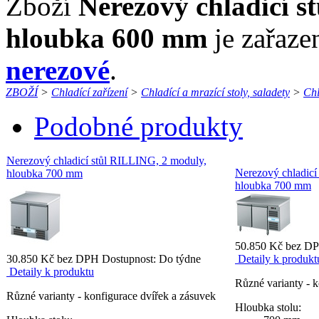
Zboží
Nerezový chladicí 
hloubka 600 mm
je zařaze
nerezové
.
ZBOŽÍ
>
Chladící zařízení
>
Chladící a mrazící stoly, saladety
>
Chl
Podobné produkty
Nerezový chladicí stůl RILLING, 2 moduly,
Nerezový chladicí
hloubka 700 mm
hloubka 700 mm
50.850 Kč bez 
30.850 Kč bez DPH
Dostupnost: Do týdne
Detaily k produkt
Detaily k produktu
Různé varianty - k
Různé varianty - konfigurace dvířek a zásuvek
Hloubka stolu: