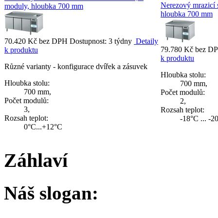
Nerezový mrazicí
moduly, hloubka 700 mm
hloubka 700 mm
70.420 Kč bez DPH
Dostupnost: 3 týdny
Detaily
79.780 Kč bez 
k produktu
k produktu
Různé varianty - konfigurace dvířek a zásuvek
Hloubka stolu:
Hloubka stolu:
700 mm,
700 mm,
Počet modulů:
Počet modulů:
2,
3,
Rozsah teplot:
Rozsah teplot:
-18°C ... -2
0°C...+12°C
Záhlaví
Náš slogan: