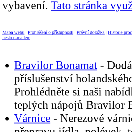
vybavení.
Tato stránka využ
Mapa webu
|
Prohlášení o přístupnosti
|
Právní doložka
|
Historie pro
heslo e-mailem
Bravilor Bonamat
- Dodá
příslušenství holandskéh
Prohlédněte si naši nabí
teplých nápojů Bravilor
Várnice
- Nerezové várni
přepravu jídla, polévek, 