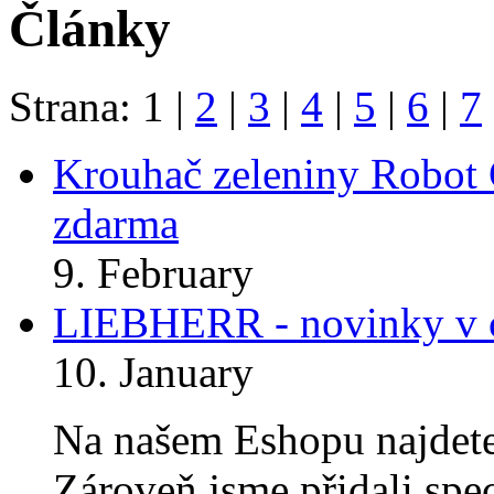
Články
Strana:
1
|
2
|
3
|
4
|
5
|
6
|
7
Krouhač zeleniny Robot 
zdarma
9. February
LIEBHERR - novinky v c
10. January
Na našem Eshopu najdete
Zároveň jsme přidali spe