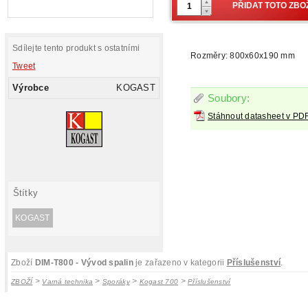
Sdílejte tento produkt s ostatními
Rozměry: 800x60x190 mm
Tweet
Výrobce
KOGAST
Soubory:
Stáhnout datasheet v PD
Štítky
KOGAST
Zboží
DIM-T800 - Vývod spalin
je zařazeno v kategorii
Příslušenství
.
>
>
>
>
ZBOŽÍ
Varná technika
Sporáky
Kogast 700
Příslušenství