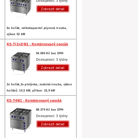
Dostupnost: 3 týdny
6x hořák, velkokapacitní plynová trouba,
výkon 52 kW
KS-T(2+2)9/1 - Kombinovaný sporák
94.080 Kč bez DPH
Dostupnost: 3 týdny
2x hořák,2x plotýnka, statická trouba, výkon
hořáků: 10,5 kW, příkon: 10,9 kW
KS-T49/1 - Kombinovaný sporák
88.370 Kč bez DPH
Dostupnost: 3 týdny