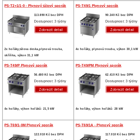
PS-T2+1/1-0 - Plynový tálový sporák
PS-T49/1 Plynový sporák
113.890 Kč bez DPH
90.240 Kč bez DPH
Dostupnost: 3 týdny
Dostupnost: 3 týdny
2x hořáky,tálova deska,plynová trouba,
4x hořáky, plynová trouba, výkon 30,1 kW
skříňka, výkon 31,1 kW
PS-T49/P Plynový sporák
PS-T49/PM Plynový sporák
56.480 Kč bez DPH
62.410 Kč bez DPH
Dostupnost: 3 týdny
Dostupnost: 3 týdny
4x hořáky, výkon hořáků: 21,5 kW
4x hořáky, výkon hořáků: 28 kW
PS-T69/1-0M Plynový sporák
PS-T69/1A - Plynový sporák
122.010 Kč bez DPH
117.010 Kč bez DPH