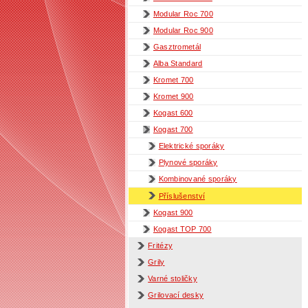
Modular Roc 700
Modular Roc 900
Gasztrometál
Alba Standard
Kromet 700
Kromet 900
Kogast 600
Kogast 700
Elektrické sporáky
Plynové sporáky
Kombinované sporáky
Příslušenství
Kogast 900
Kogast TOP 700
Fritézy
Grily
Varné stoličky
Grilovací desky