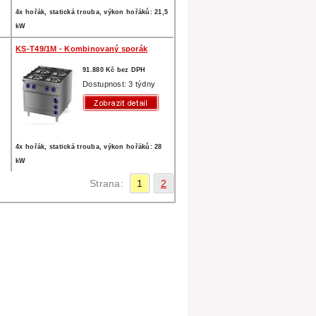
4x hořák, statická trouba, výkon hořáků: 21,5
kW
KS-T49/1M - Kombinovaný sporák
91.880 Kč bez DPH
Dostupnost: 3 týdny
4x hořák, statická trouba, výkon hořáků: 28
kW
Strana:
1
2