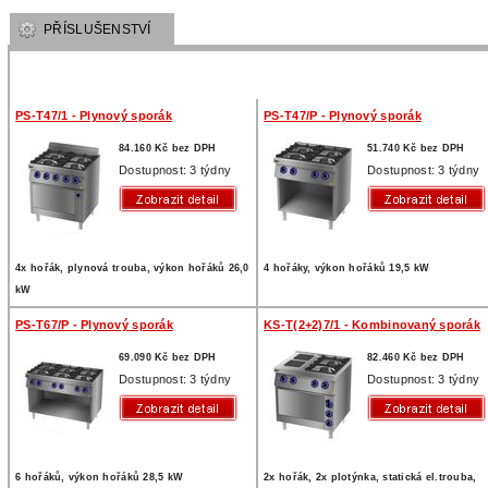
PŘÍSLUŠENSTVÍ
PS-T47/1 - Plynový sporák
PS-T47/P - Plynový sporák
84.160 Kč bez DPH
51.740 Kč bez DPH
Dostupnost: 3 týdny
Dostupnost: 3 týdny
4x hořák, plynová trouba, výkon hořáků 26,0
4 hořáky, výkon hořáků 19,5 kW
kW
PS-T67/P - Plynový sporák
KS-T(2+2)7/1 - Kombinovaný sporák
69.090 Kč bez DPH
82.460 Kč bez DPH
Dostupnost: 3 týdny
Dostupnost: 3 týdny
6 hořáků, výkon hořáků 28,5 kW
2x hořák, 2x plotýnka, statická el.trouba,