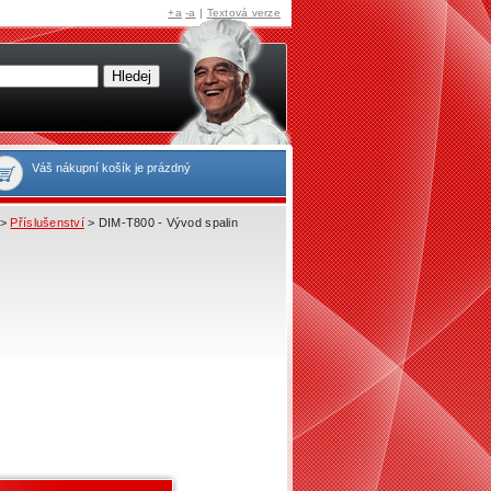
+a
-a
|
Textová verze
Váš nákupní košík je prázdný
>
Příslušenství
> DIM-T800 - Vývod spalin