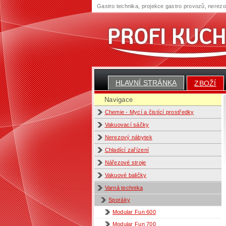
Gastro technika, projekce gastro provozů, nerez
HLAVNÍ STRÁNKA
ZBOŽÍ
Navigace
Chemie - Mycí a čistící prostředky
Vakuovací sáčky
Nerezový nábytek
Chladící zařízení
Nářezové stroje
Vakuové baličky
Varná technika
Sporáky
Modular Fun 600
Modular Fun 700