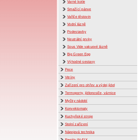
Varné kotle
Smažící pánve
Vařiče těstovin
Vodní lázně
Podestavby
Neutrální prvky
Sous Vide vakuové lázně
Big Green Egg
Výhodné sestavy
Pece
Vitríny
Zařízení pro ohřev a výdej jídel
Termoporty, jídlonosiče, várnice
Myčky nádobí
Konvektomaty
Kuchyňské stroje
Stolní zařízení
Nápojová technika
Regály IN-FIX