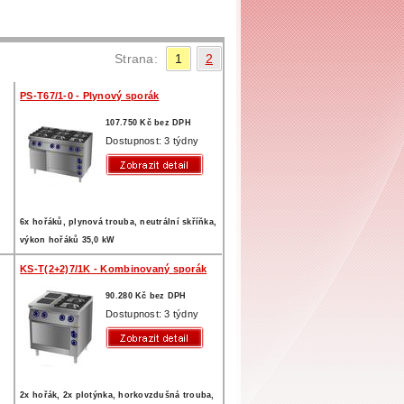
Strana:
1
2
PS-T67/1-0 - Plynový sporák
107.750 Kč bez DPH
Dostupnost: 3 týdny
6x hořáků, plynová trouba, neutrální skříňka,
výkon hořáků 35,0 kW
KS-T(2+2)7/1K - Kombinovaný sporák
90.280 Kč bez DPH
Dostupnost: 3 týdny
2x hořák, 2x plotýnka, horkovzdušná trouba,