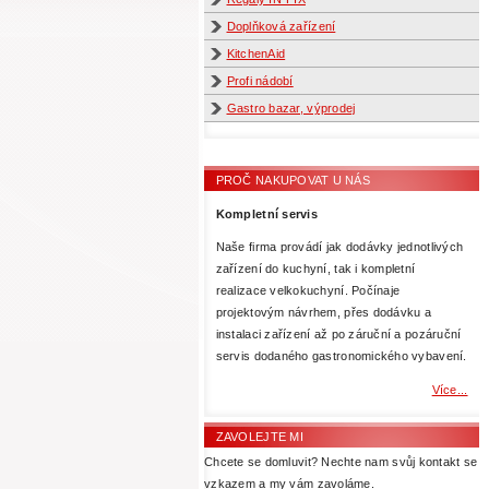
Doplňková zařízení
KitchenAid
Profi nádobí
Gastro bazar, výprodej
PROČ NAKUPOVAT U NÁS
Kompletní servis
Naše firma provádí jak dodávky jednotlivých
zařízení do kuchyní, tak i kompletní
realizace velkokuchyní. Počínaje
projektovým návrhem, přes dodávku a
instalaci zařízení až po záruční a pozáruční
servis dodaného gastronomického vybavení.
Více...
ZAVOLEJTE MI
Chcete se domluvit? Nechte nam svůj kontakt se
vzkazem a my vám zavoláme.