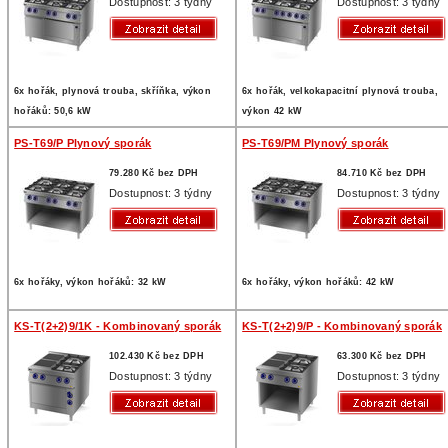
Dostupnost: 3 týdny
Dostupnost: 3 týdny
6x hořák, plynová trouba, skříňka, výkon
6x hořák, velkokapacitní plynová trouba,
hořáků: 50,6 kW
výkon 42 kW
PS-T69/P Plynový sporák
PS-T69/PM Plynový sporák
79.280 Kč bez DPH
84.710 Kč bez DPH
Dostupnost: 3 týdny
Dostupnost: 3 týdny
6x hořáky, výkon hořáků: 32 kW
6x hořáky, výkon hořáků: 42 kW
KS-T(2+2)9/1K - Kombinovaný sporák
KS-T(2+2)9/P - Kombinovaný sporák
102.430 Kč bez DPH
63.300 Kč bez DPH
Dostupnost: 3 týdny
Dostupnost: 3 týdny