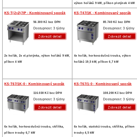
výkon hořáků 9 kW, příkon plotýnek 4 kW
KS-T(2+2)7/P - Kombinovaný sporák
KS-T47/1K - Kombinovaný sporák
56.300 Kč bez DPH
85.740 Kč bez DPH
Dostupnost: 3 týdny
Dostupnost: 3 týdny
2x hořák, 2x el.plotýnka, výkon hořáků 9 kW,
4x hořák, horkovzdušná trouba, výkon
příkon 4 kW
hořáků 19,5 kW, příkon 6,7 kW
KS-T67/1K-0 - Kombinovaný sporák
KS-T67/1-0 - Kombinovaný sporák
116.030 Kč bez DPH
108.200 Kč bez DPH
Dostupnost: 3 týdny
Dostupnost: 3 týdny
6x hořák, horkovzdušná trouba, skříňka,
6x hořák, statická trouba, skříňka, příkon
příkon trouby 6,7 kW
trouby 4,5 kW