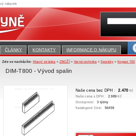
ový nábytek
ČLÁNKY
KONTAKTY
INFORMACE O NÁKUPU
Zde se nacházíte:
Hlavní stránka
>
ZBOŽÍ
>
Varná technika
>
Sporáky
>
Kogast 700
DIM-T800 - Vývod spalin
Naše cena bez DPH :
2.470
Kč
Naše cena s DPH :
2.989
Kč
Dostupnost:
3 týdny
Katalogové číslo:
56459