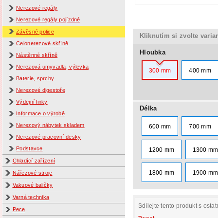
Nerezové regály
Nerezové regály pojízdné
Závěsné police
Kliknutím si zvolte varia
Celonerezové skříně
Hloubka
Nástěnné skříně
Nerezová umyvadla, výlevka
300 mm
400 mm
Baterie, sprchy
Nerezové digestoře
Výdejní linky
Délka
Informace o výrobě
Nerezový nábytek skladem
600 mm
700 mm
Nerezové pracovní desky
Podstavce
1200 mm
1300 m
Chladící zařízení
1800 mm
1900 m
Nářezové stroje
Vakuové baličky
Varná technika
Sdílejte tento produkt s ostat
Pece