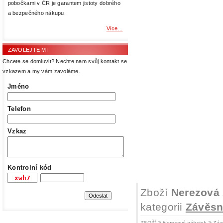
pobočkami v ČR je garantem jistoty dobrého
a bezpečného nákupu.
Více...
ZAVOLEJTE MI
Chcete se domluvit? Nechte nam svůj kontakt se
vzkazem a my vám zavoláme.
Jméno
Telefon
Vzkaz
Kontrolní kód
Zboží
Nerezová 
kategorii
Závěsn
>
>
ZBOŽÍ
Nerezový nábytek
Záv