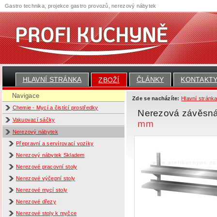
Gastro technika, projekce gastro provozů, nerezový nábytek
HLAVNÍ STRÁNKA
ČLÁNKY
KONTAKT
ZBOŽÍ
Navigace
Zde se nacházíte:
Hlavní stránk
Chemie - Mycí a čistící prostředky
Nerezová závěsná 
Vakuovací sáčky
mm
Nerezový nábytek
Přepravní a servírovací vozíky
Nerezový nábytek Skladem
Nerezové pracovní stoly
Nerezové výčepní stoly
Nerezové mycí stoly
Nerezové dřezy
Nerezové stoly k myčce