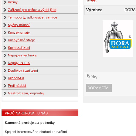
Tweet
Vitríny
Výrobce
DORA
Zařízení pro ohřev a výdej jídel
Termoporty, jídlonosiče, várnice
Myčky nádobí
Konvektomaty
Kuchyňské stroje
Stolní zařízení
Nápojová technika
Regály IN-FIX
Doplňková zařízení
Štítky
KitchenAid
Profi nádobí
DORAMETAL
Gastro bazar, výprodej
PROČ NAKUPOVAT U NÁS
Kamenná prodejna a pobočky
Spojení internetového obchodu s našími