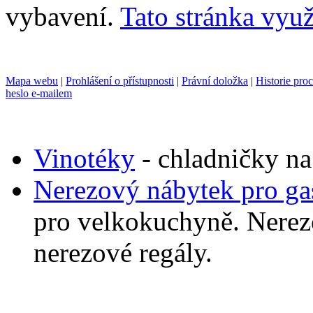
vybavení.
Tato stránka využ
Mapa webu
|
Prohlášení o přístupnosti
|
Právní doložka
|
Historie pro
heslo e-mailem
Vinotéky
- chladničky na
Nerezový nábytek pro ga
pro velkokuchyně. Nerezo
nerezové regály.