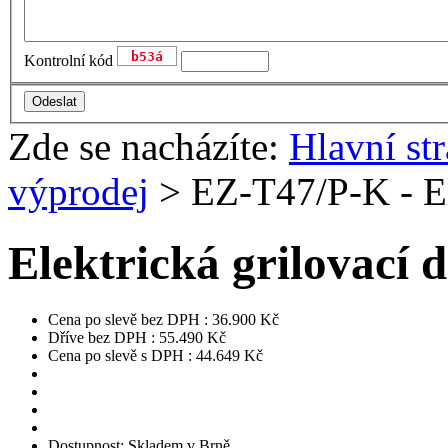
Kontrolní kód
Zde se nacházíte:
Hlavní st
výprodej
> EZ-T47/P-K - El
Elektrická grilovací
Cena po slevě bez DPH :
36.900
Kč
Dříve bez DPH :
55.490
Kč
Cena po slevě s DPH :
44.649
Kč
Dostupnost:
Skladem v Brně