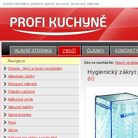
Gastro technika, projekce gastro provozů, nerezový nábytek
HLAVNÍ STRÁNKA
ČLÁNKY
KONTAKT
ZBOŽÍ
Navigace
Zde se nacházíte:
Hlavní stránk
Chemie - Mycí a čistící prostředky
Hygienický zákr
Vakuovací sáčky
80
Nerezový nábytek
Chladící zařízení
Nářezové stroje
Vakuové baličky
Varná technika
Pece
Vitríny
Zařízení pro ohřev a výdej jídel