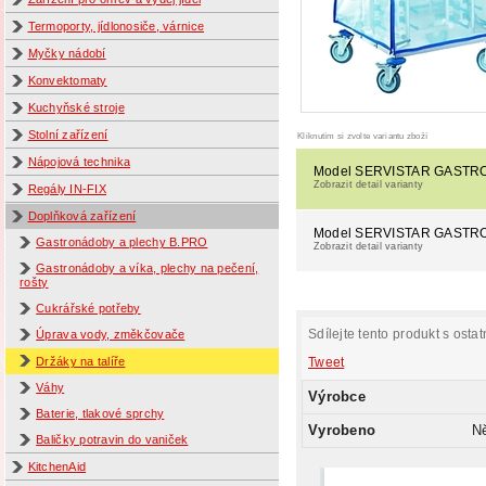
Termoporty, jídlonosiče, várnice
Myčky nádobí
Konvektomaty
Kuchyňské stroje
Stolní zařízení
Kliknutím si zvolte variantu zboží
Nápojová technika
Model SERVISTAR GASTRO
Zobrazit detail varianty
Regály IN-FIX
Doplňková zařízení
Model SERVISTAR GASTRO
Gastronádoby a plechy B.PRO
Zobrazit detail varianty
Gastronádoby a víka, plechy na pečení,
rošty
Cukrářské potřeby
Sdílejte tento produkt s ostat
Úprava vody, změkčovače
Tweet
Držáky na talíře
Váhy
Výrobce
Baterie, tlakové sprchy
Vyrobeno
N
Baličky potravin do vaniček
KitchenAid