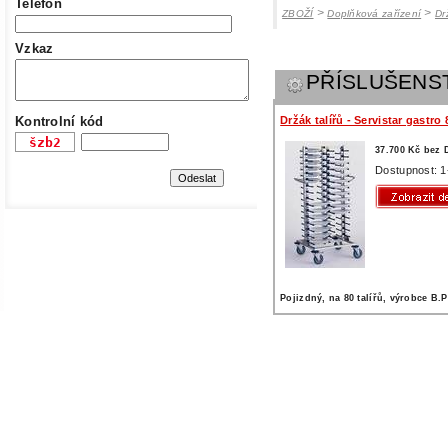
Telefon
>
>
ZBOŽÍ
Doplňková zařízení
Dr
Vzkaz
PŘÍSLUŠENS
Držák talířů - Servistar gastro 
Kontrolní kód
37.700 Kč bez
Dostupnost: 1
Pojizdný, na 80 talířů, výrobce B.