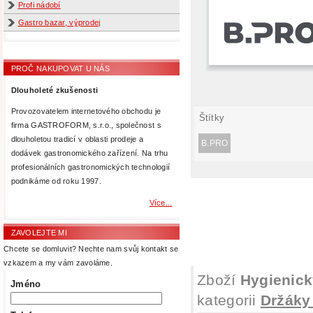
Profi nádobí
Gastro bazar, výprodej
PROČ NAKUPOVAT U NÁS
Dlouholeté zkušenosti
Provozovatelem internetového obchodu je
Štítky
firma GASTROFORM, s.r.o., společnost s
dlouholetou tradicí v oblasti prodeje a
B.PRO
dodávek gastronomického zařízení. Na trhu
profesionálních gastronomických technologií
podnikáme od roku 1997.
Více...
ZAVOLEJTE MI
Chcete se domluvit? Nechte nam svůj kontakt se
vzkazem a my vám zavoláme.
Zboží
Hygienic
Jméno
kategorii
Držáky 