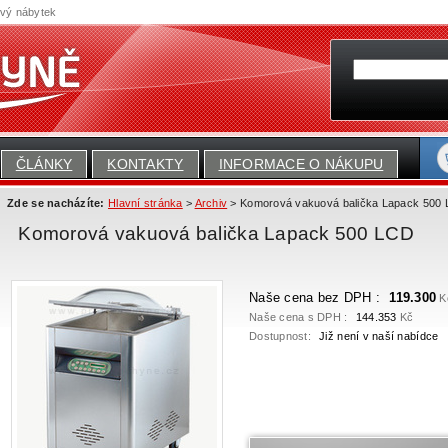
ový nábytek
ČLÁNKY
KONTAKTY
INFORMACE O NÁKUPU
Zde se nacházíte:
Hlavní stránka
>
Archiv
> Komorová vakuová balička Lapack 500
Komorová vakuová balička Lapack 500 LCD
Naše cena bez DPH :
119.300
K
Naše cena s DPH :
144.353
Kč
Dostupnost:
Již není v naší nabídce
Toto zboží nelze koupit