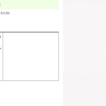
F
i
Archiv
.
)
 v