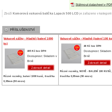
Stáhnout datasheet v PD
Zboží
Komorová vakuová balička Lapack 500 LCD
je zařazeno v kategori
PŘÍSLUŠENSTVÍ
Vakuové sáčky - Hladké (balení 1000
Vakuové sáčky - Hladké (balení 100 ks
ks)
48 Kč bez DPH
Dostupnost: Skladem
485 Kč bez DPH
Dostupnost: Skladem v
Brně
Brně
Různé rozměry, NOVĚ - BALENÍ 100 KUSŮ,
Různé rozměry, balení 1000 kusů, tloušťka
tloušťka 0,09mm (90 micro)
0,09mm (90 micro)