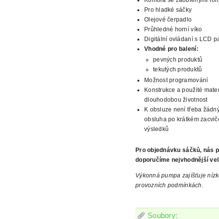
Pro hladké
sáčky
Olejové čerpadlo
Průhledné horní víko
Digitální
ovládaní s LCD p
Vhodné pro balení:
pevných produktů
tekutých
produktů
Možnost programování
Konstrukce a použité mater
dlouhodobou životnost
K obsluze není třeba žádný
obsluha po krátkém zacvič
výsledků
Pro objednávku sáčků,
nás 
doporučíme nejvhodnější vel
Výkonná pumpa zajíšťuje nízk
provozních podmínkách.
Soubory: