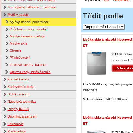
Výrobce:
Vše
HOONVED
Termoporty, jídlonosiče, várnice
Třídit podle
Myčky nádobí
Myčky nádobí podstolové
Průchozí myčky nádobí
Myčky černého nádobí
Myčka skla a nádobí Hoonved
Myčky skla
BT
Chemie
104.000 Kč be
Příslušenství
Dostupnost: 4
Tlakové sprchy, baterie
Úprava vody, změkčovače
Konvektomaty
koš 500x500 mm, 5 mycích progra
Kuchyňské stroje
230V/400V
Stolní zařízení
Velikost koše:
500 x 500 mm
Nápojová technika
Regály IN-FIX
Doplňková zařízení
Myčka skla a nádobí Hoonved
BT
KitchenAid
Profi nádobí
94.700 Kč bez