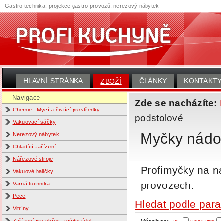
Gastro technika, projekce gastro provozů, nerezový nábytek
HLAVNÍ STRÁNKA
ČLÁNKY
KONTAKT
ZBOŽÍ
Navigace
Zde se nacházíte:
Chemie - Mycí a čistící prostředky
podstolové
Vakuovací sáčky
Myčky nádob
Nerezový nábytek
Chladící zařízení
Nářezové stroje
Profimyčky na n
Vakuové baličky
provozech.
Varná technika
Pece
Hledat podle par
Vitríny
Zařízení pro ohřev a výdej jídel