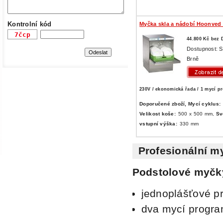
Kontrolní kód
Myčka skla a nádobí Hoonved
44.800 Kč bez
Dostupnost: 
Brně
230V / ekonomická řada / 1 mycí p
Doporučené zboží,
Mycí cyklus:
Velikost koše:
500 x 500 mm,
Sv
vstupní výška:
330 mm
Profesionální 
Podstolové myčk
jednoplášťové p
dva mycí progr