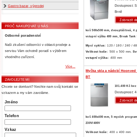
Dostupnost: 
Gastro bazar, výprodej
Brně
PROČ NAKUPOVAT U NÁS
koš 500x500 mm, dvouplášťová, 4 
Odborné poradenství
vstupní výška 400 mm, Break Tank
Naši zkušení odborníci v oblasti prodeje a
Mycí cyklus:
120 / 180 / 240 / 48
servisu Vám ochotně poradí s výběrem
Velikost koše:
500 x 500 mm,
Sv
vhodného zařízení.
vstupní výška:
400 mm
Více...
Myčka skla a nádobí Hoonved
BT
ZAVOLEJTE MI
101.400 Kč be
Chcete se domluvit? Nechte nam svůj kontakt se
Dostupnost: 4
vzkazem a my vám zavoláme.
Jméno
Telefon
koš 400x400 mm, 5 mycích progra
230V/400V
Vzkaz
Velikost koše:
400 x 400 mm