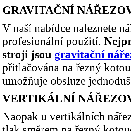
GRAVITAČNÍ NÁŘEZO
V naší nabídce naleznete ná
profesionální použití.
Nejp
stroji
jsou
gravitační náře
přitlačována na řezný kotou
umožňuje obsluze jednodušš
VERTIKÁLNÍ NÁŘEZO
Naopak u vertikálních nářez
tlak směrem na řezný kotouč