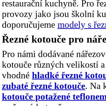
restaurační
kuchyně. Pro řez
provozy jako jsou školní k
doporučujeme
modely s ř
Řezné kotouče
pro náře
Pro námi dodávané nářezové
kotouče různých velikostí a
vhodné
hladké řezné koto
zubaté řezné kotouče
. Na 
kotouče potažené
teflone