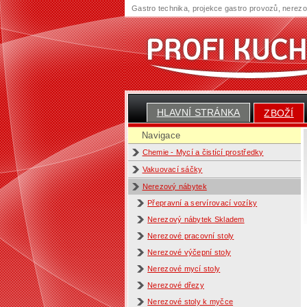
Gastro technika, projekce gastro provozů, nerez
HLAVNÍ STRÁNKA
ZBOŽÍ
Navigace
Chemie - Mycí a čistící prostředky
Vakuovací sáčky
Nerezový nábytek
Přepravní a servírovací vozíky
Nerezový nábytek Skladem
Nerezové pracovní stoly
Nerezové výčepní stoly
Nerezové mycí stoly
Nerezové dřezy
Nerezové stoly k myčce