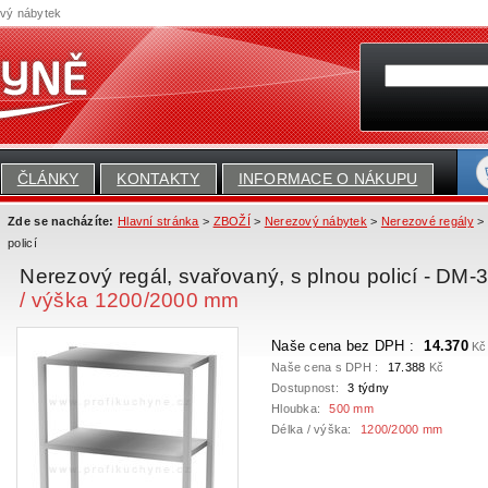
ový nábytek
ČLÁNKY
KONTAKTY
INFORMACE O NÁKUPU
Zde se nacházíte:
Hlavní stránka
>
ZBOŽÍ
>
Nerezový nábytek
>
Nerezové regály
> 
policí
Nerezový regál, svařovaný, s plnou policí - DM
/ výška 1200/2000 mm
Naše cena bez DPH :
14.370
Kč
Naše cena s DPH :
17.388
Kč
Dostupnost:
3 týdny
Hloubka:
500 mm
Délka / výška:
1200/2000 mm