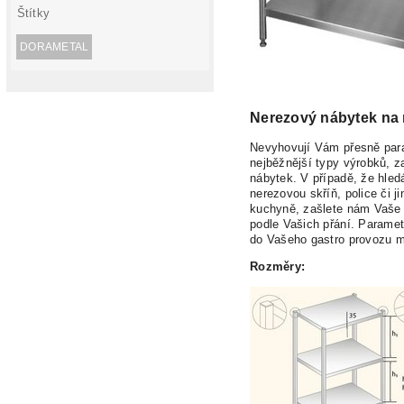
Štítky
DORAMETAL
Nerezový nábytek na
Nevyhovují Vám přesně para
nejběžnější typy výrobků, 
nábytek. V případě, že hled
nerezovou skříň, police či j
kuchyně, zašlete nám Vaše
podle Vašich přání. Paramet
do Vašeho gastro provozu 
Rozměry: