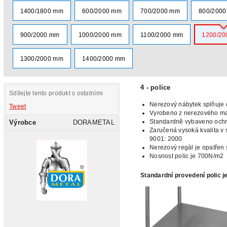
1400/1800 mm
600/2000 mm
700/2000 mm
800/200
900/2000 mm
1000/2000 mm
1100/2000 mm
1200/2
1300/2000 mm
1400/2000 mm
4 - police
Sdílejte tento produkt s ostatními
Nerezový nábytek splňuje c
Tweet
Vyrobeno
z nerezového mat
Standardně vybaveno oc
Výrobce
DORAMETAL
Zaručená vysoká kvalita v 
9001: 2000
Nerezový regál je opatřen 
Nosnost polic je 700N/m2
Standardní provedení polic j