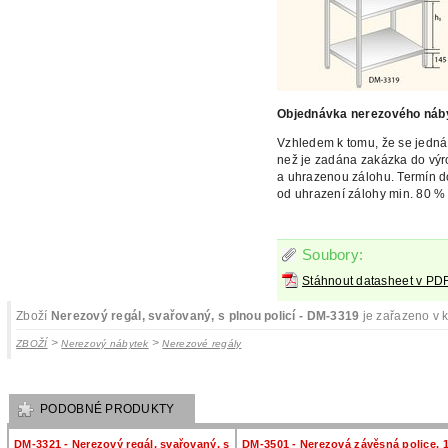
Objednávka nerezového náb
Vzhledem k tomu, že se jedná
než je zadána zakázka do vý
a uhrazenou zálohu. Termín d
od uhrazení zálohy min. 80 % 
Soubory:
Stáhnout datasheet v PD
Zboží
Nerezový regál, svařovaný, s plnou policí - DM-3319
je zařazeno v k
>
>
ZBOŽÍ
Nerezový nábytek
Nerezové regály
PODOBNÉ PRODUKTY
DM-3321 - Nerezový regál, svařovaný, s
DM-3501 - Nerezová závěsná police, 1