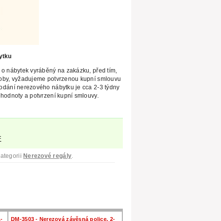
ytku
 o nábytek vyráběný na zakázku,
před tím,
roby, vyžadujeme potvrzenou kupní smlouvu
odání nerezového nábytku je
cca 2-3 týdny
hodnoty a potvrzení kupní smlouvy.
F
ategorii
Nerezové regály
.
-
DM-3503 - Nerezová závěsná police, 2-