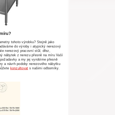
 míru?
metry tohoto výrobku? Stejně jako
zadáváme
do výroby i atypický nerezový
áte nerezový pracovní stůl, dřez,
iný nábytek z nerezu
přesně na míru Vaší
 požadavky a my jej vyrobíme přesně
ry
a návrh podoby nerezového nábytku
můžete
konzultovat
s
našimi odborníky.