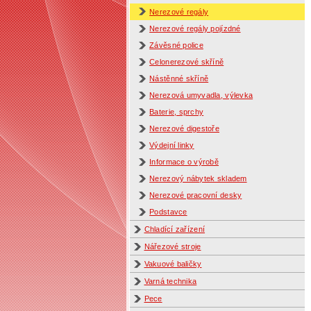
Nerezové regály
Nerezové regály pojízdné
Závěsné police
Celonerezové skříně
Nástěnné skříně
Nerezová umyvadla, výlevka
Baterie, sprchy
Nerezové digestoře
Výdejní linky
Informace o výrobě
Nerezový nábytek skladem
Nerezové pracovní desky
Podstavce
Chladící zařízení
Nářezové stroje
Vakuové baličky
Varná technika
Pece