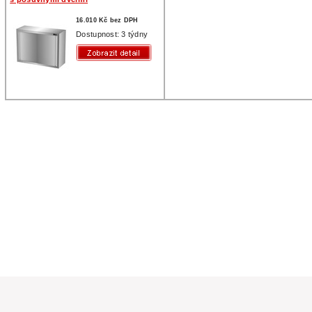
16.010 Kč bez DPH
Dostupnost: 3 týdny
a práva vyhrazena
ím pro gastronomii. Gastro vybavení pro restaurace, školní kuchyně,