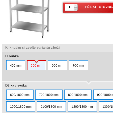
Kliknutím si zvolte variantu zboží
Hloubka
400 mm
500 mm
600 mm
700 mm
Délka / výška
600/1800 mm
700/1800 mm
800/1800 mm
900/1800
1000/1800 mm
1100/1800 mm
1200/1800 mm
1300/