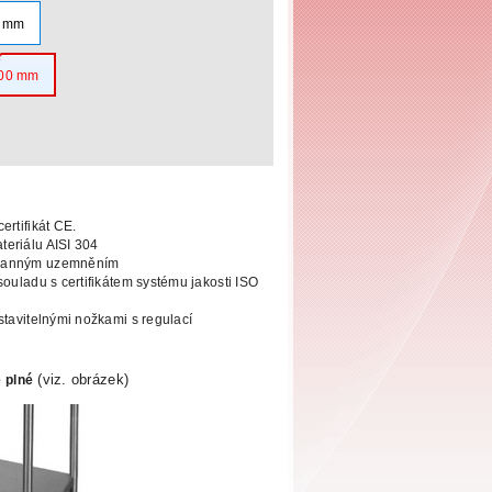
0 mm
000 mm
ertifikát CE.
eriálu AISI 304
hranným uzemněním
souladu s certifikátem systému jakosti
ISO
stavitelnými nožkami s regulací
(viz. obrázek)
e plné