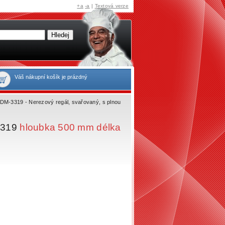
+a
-a
|
Textová verze
Váš nákupní košík je prázdný
DM-3319 - Nerezový regál, svařovaný, s plnou
-3319
hloubka 500 mm délka