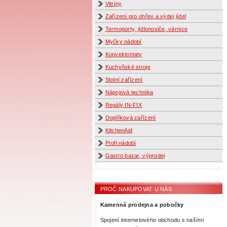
Vitríny
Zařízení pro ohřev a výdej jídel
Termoporty, jídlonosiče, várnice
Myčky nádobí
Konvektomaty
Kuchyňské stroje
Stolní zařízení
Nápojová technika
Regály IN-FIX
Doplňková zařízení
KitchenAid
Profi nádobí
Gastro bazar, výprodej
PROČ NAKUPOVAT U NÁS
Kamenná prodejna a pobočky
Spojení internetového obchodu s našími