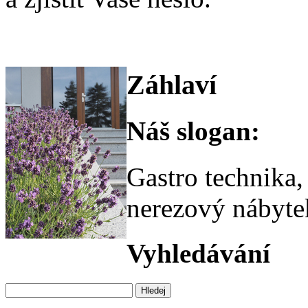
Záhlaví
Náš slogan:
Gastro technika,
nerezový nábyte
Vyhledávání