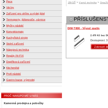
Pece
>
>
ZBOŽÍ
Varná technika
Smaží
Vitríny
Zařízení pro ohřev a výdej jídel
PŘÍSLUŠENS
Termoporty, jídlonosiče, várnice
Myčky nádobí
DIM-T800 - Vývod spalin
Konvektomaty
2.470 Kč bez 
Kuchyňské stroje
Dostupnost: 3
Stolní zařízení
Nápojová technika
Regály IN-FIX
Doplňková zařízení
KitchenAid
Profi nádobí
Gastro bazar, výprodej
PROČ NAKUPOVAT U NÁS
Kamenná prodejna a pobočky