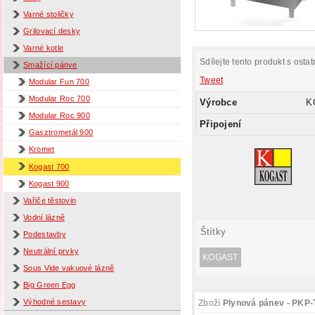
Varné stoličky
Grilovací desky
Varné kotle
Sdílejte tento produkt s ostat
Smažící pánve
Tweet
Modular Fun 700
Modular Roc 700
Výrobce
K
Modular Roc 900
Připojení
Gasztrometál 900
Kromet
Kogast 700
Kogast 900
Vařiče těstovin
Vodní lázně
Štítky
Podestavby
Neutrální prvky
KOGAST
Sous Vide vakuové lázně
Big Green Egg
Výhodné sestavy
Zboží
Plynová pánev - PKP-