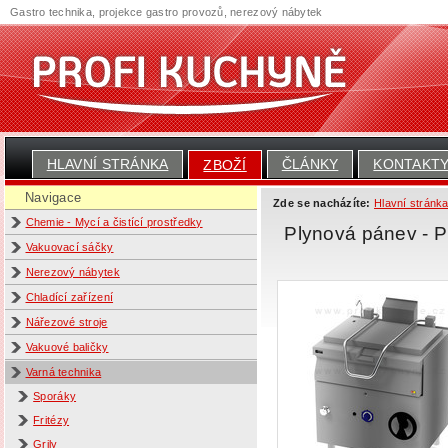
Gastro technika, projekce gastro provozů, nerezový nábytek
HLAVNÍ STRÁNKA
ČLÁNKY
KONTAKT
ZBOŽÍ
Navigace
Zde se nacházíte:
Hlavní stránk
Chemie - Mycí a čistící prostředky
Plynová pánev - 
Vakuovací sáčky
Nerezový nábytek
Chladící zařízení
Nářezové stroje
Vakuové baličky
Varná technika
Sporáky
Fritézy
Grily