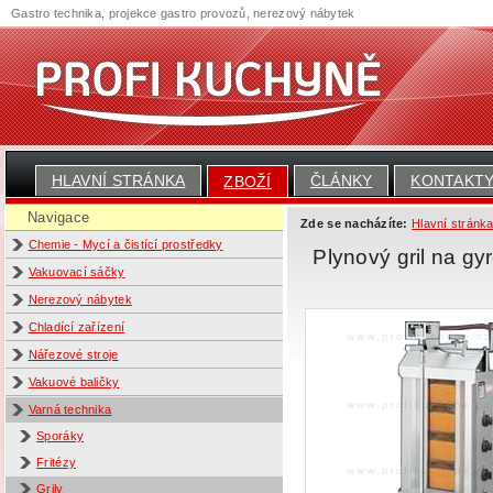
Gastro technika, projekce gastro provozů, nerezový nábytek
HLAVNÍ STRÁNKA
ČLÁNKY
KONTAKT
ZBOŽÍ
Navigace
Zde se nacházíte:
Hlavní stránk
Chemie - Mycí a čistící prostředky
Plynový gril na gy
Vakuovací sáčky
Nerezový nábytek
Chladící zařízení
Nářezové stroje
Vakuové baličky
Varná technika
Sporáky
Fritézy
Grily