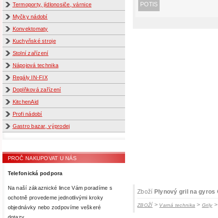
POTIS
Termoporty, jídlonosiče, várnice
Myčky nádobí
Konvektomaty
Kuchyňské stroje
Stolní zařízení
Nápojová technika
Regály IN-FIX
Doplňková zařízení
KitchenAid
Profi nádobí
Gastro bazar, výprodej
PROČ NAKUPOVAT U NÁS
Telefonická podpora
Na naší zákaznické lince Vám poradíme s
Zboží
Plynový gril na gyros
ochotně provedeme jednotlivými kroky
>
>
ZBOŽÍ
Varná technika
Grily
objednávky nebo zodpovíme veškeré
dotazy.