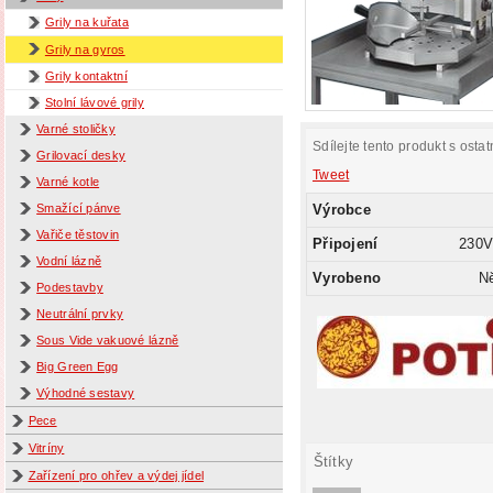
Grily na kuřata
Grily na gyros
Grily kontaktní
Stolní lávové grily
Varné stoličky
Sdílejte tento produkt s ostat
Grilovací desky
Tweet
Varné kotle
Výrobce
Smažící pánve
Vařiče těstovin
Připojení
230V
Vodní lázně
Vyrobeno
N
Podestavby
Neutrální prvky
Sous Vide vakuové lázně
Big Green Egg
Výhodné sestavy
Pece
Vitríny
Štítky
Zařízení pro ohřev a výdej jídel