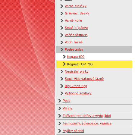
Varné stoličky
Grilovací desky
Varné kotle
Smažící pánve
Vařiče těstovin
Vodní lázně
Podestavby
Kogast 600
Kogast TOP 700
Neutrální prvky
Sous Vide vakuové lázně
Big Green Egg
Výhodné sestavy
Pece
Vitríny
Zařízení pro ohřev a výdej jídel
Termoporty, jídlonosiče, várnice
Myčky nádobí