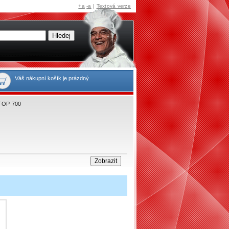
+a
-a
|
Textová verze
Váš nákupní košík je prázdný
 TOP 700