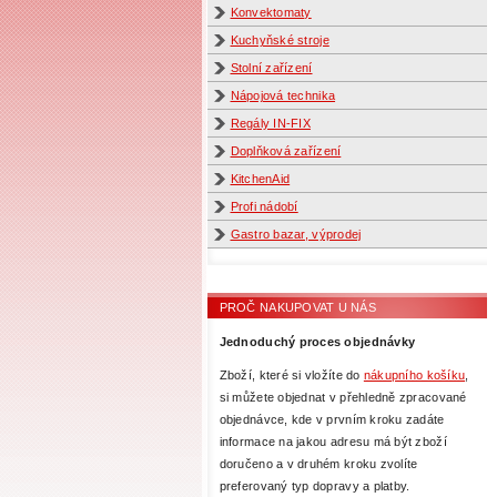
Konvektomaty
Kuchyňské stroje
Stolní zařízení
Nápojová technika
Regály IN-FIX
Doplňková zařízení
KitchenAid
Profi nádobí
Gastro bazar, výprodej
PROČ NAKUPOVAT U NÁS
Jednoduchý proces objednávky
Zboží, které si vložíte do
nákupního košíku
,
si můžete objednat v přehledně zpracované
objednávce, kde v prvním kroku zadáte
informace na jakou adresu má být zboží
doručeno a v druhém kroku zvolíte
preferovaný typ dopravy a platby.