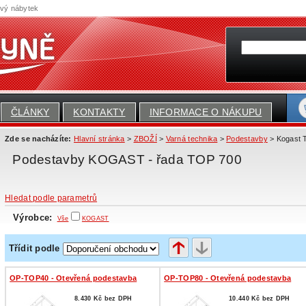
ový nábytek
ČLÁNKY
KONTAKTY
INFORMACE O NÁKUPU
Zde se nacházíte:
Hlavní stránka
>
ZBOŽÍ
>
Varná technika
>
Podestavby
> Kogast
Podestavby KOGAST - řada TOP 700
Hledat podle parametrů
Výrobce:
Vše
KOGAST
Třídit podle
OP-TOP40 - Otevřená podestavba
OP-TOP80 - Otevřená podestavba
8.430 Kč bez DPH
10.440 Kč bez DPH