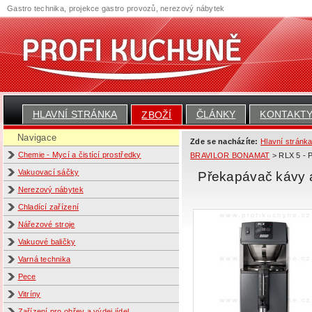
Gastro technika, projekce gastro provozů, nerezový nábytek
HLAVNÍ STRÁNKA
ČLÁNKY
KONTAKT
ZBOŽÍ
Navigace
Zde se nacházíte:
Hlavní stránk
Chemie - Mycí a čistící prostředky
BRAVILOR BONAMAT
> RLX 5 - 
Vakuovací sáčky
Překapávač kávy a
Nerezový nábytek
Chladící zařízení
Nářezové stroje
Vakuové baličky
Varná technika
Pece
Vitríny
Zařízení pro ohřev a výdej jídel