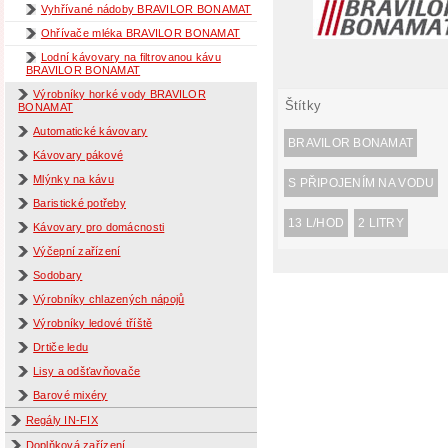
Vyhřívané nádoby BRAVILOR BONAMAT
Ohřívače mléka BRAVILOR BONAMAT
Lodní kávovary na filtrovanou kávu
BRAVILOR BONAMAT
Výrobníky horké vody BRAVILOR
Štítky
BONAMAT
Automatické kávovary
BRAVILOR BONAMAT
Kávovary pákové
Mlýnky na kávu
S PŘIPOJENÍM NA VODU
Baristické potřeby
13 L/HOD
2 LITRY
Kávovary pro domácnosti
Výčepní zařízení
Sodobary
Výrobníky chlazených nápojů
Výrobníky ledové tříště
Drtiče ledu
Lisy a odšťavňovače
Barové mixéry
Regály IN-FIX
Doplňková zařízení