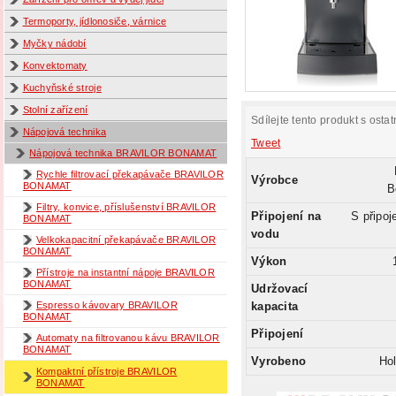
Termoporty, jídlonosiče, várnice
Myčky nádobí
Konvektomaty
Kuchyňské stroje
Stolní zařízení
Sdílejte tento produkt s ostat
Nápojová technika
Tweet
Nápojová technika BRAVILOR BONAMAT
Rychle filtrovací překapávače BRAVILOR
Výrobce
BONAMAT
B
Filtry, konvice, příslušenství BRAVILOR
Připojení na
S připoj
BONAMAT
vodu
Velkokapacitní překapávače BRAVILOR
BONAMAT
Výkon
Přístroje na instantní nápoje BRAVILOR
BONAMAT
Udržovací
kapacita
Espresso kávovary BRAVILOR
BONAMAT
Připojení
Automaty na filtrovanou kávu BRAVILOR
BONAMAT
Vyrobeno
Ho
Kompaktní přístroje BRAVILOR
BONAMAT