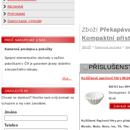
KitchenAid
Profi nádobí
Gastro bazar, výprodej
Zboží
Překapáva
Kompaktní pří
PROČ NAKUPOVAT U NÁS
>
>
ZBOŽÍ
Nápojová technika
Ná
Kamenná prodejna a pobočky
Spojení internetového obchodu s našími
pobočkami v ČR je garantem jistoty dobrého
PŘÍSLUŠENS
a bezpečného nákupu.
Košíčkové papírové filtry 85/
Více...
640 Kč bez DP
ZAVOLEJTE MI
Dostupnost: 
Chcete se domluvit? Nechte nam svůj kontakt se
Brně
vzkazem a my vám zavoláme.
Jméno
Košíčkové Papírové filtry pro přek
Telefon
Mondo, Matic, Novo, Iso, TH, THa 