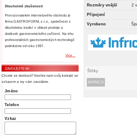
Rozměry vnější
2 v
Dlouholeté zkušenosti
Připojení
Provozovatelem internetového obchodu je
firma GASTROFORM, s.r.o., společnost s
Vyrobeno
Šp
dlouholetou tradicí v oblasti prodeje a
dodávek gastronomického zařízení. Na trhu
profesionálních gastronomických technologií
podnikáme od roku 1997.
Více...
ZAVOLEJTE MI
Štítky
Chcete se domluvit? Nechte nam svůj kontakt se
vzkazem a my vám zavoláme.
INFRICO
Jméno
Telefon
Vzkaz