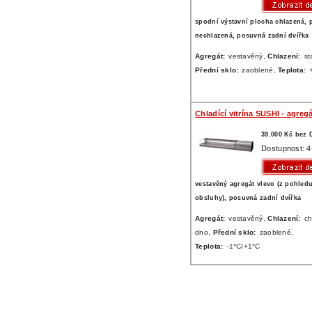
spodní výstavní plocha chlazená, 
nechlazená, posuvná zadní dvířka
Agregát:
vestavěný,
Chlazení:
st
Přední sklo:
zaoblené,
Teplota:
Chladící vitrína SUSHI - agreg
39.000 Kč bez
Dostupnost: 4
vestavěný agregát vlevo (z pohled
obsluhy), posuvná zadní dvířka
Agregát:
vestavěný,
Chlazení:
ch
dno,
Přední sklo:
zaoblené,
Teplota:
-1°C/+1°C