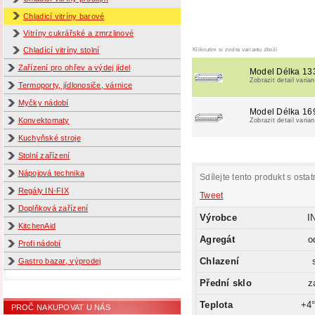
Chladicí vitríny barové
Vitríny cukrářské a zmrzlinové
Kliknutím si zvolte variantu zboží
Chladící vitríny stolní
Zařízení pro ohřev a výdej jídel
Model Délka 1
Zobrazit detail varian
Termoporty, jídlonosiče, várnice
Myčky nádobí
Model Délka 1
Konvektomaty
Zobrazit detail varian
Kuchyňské stroje
Stolní zařízení
Nápojová technika
Sdílejte tento produkt s ostat
Regály IN-FIX
Tweet
Doplňková zařízení
Výrobce
I
KitchenAid
Agregát
o
Profi nádobí
Chlazení
Gastro bazar, výprodej
Přední sklo
z
Teplota
+4
PROČ NAKUPOVAT U NÁS