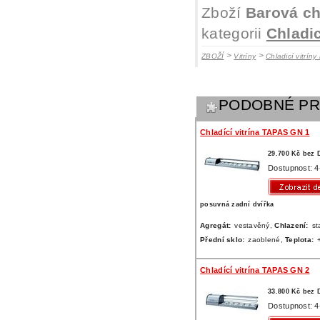
Zboží
Barová ch
kategorii
Chladic
>
>
ZBOŽÍ
Vitríny
Chladicí vitríny
PODOBNÉ P
Chladící vitrína TAPAS GN 1
29.700 Kč bez
Dostupnost: 4
posuvná zadní dvířka
Agregát:
vestavěný,
Chlazení:
st
Přední sklo:
zaoblené,
Teplota:
Chladící vitrína TAPAS GN 2
33.800 Kč bez
Dostupnost: 4