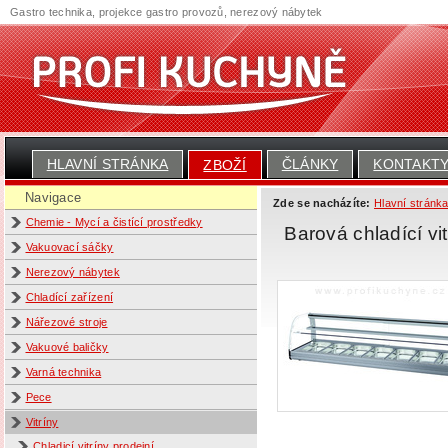
Gastro technika, projekce gastro provozů, nerezový nábytek
HLAVNÍ STRÁNKA
ČLÁNKY
KONTAKT
ZBOŽÍ
Navigace
Zde se nacházíte:
Hlavní stránk
Chemie - Mycí a čistící prostředky
Barová chladící 
Vakuovací sáčky
Nerezový nábytek
Chladící zařízení
Nářezové stroje
Vakuové baličky
Varná technika
Pece
Vitríny
Chladicí vitríny prodejní