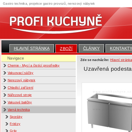
Gastro technika, projekce gastro provozů, nerezový nábytek
HLAVNÍ STRÁNKA
ČLÁNKY
KONTAKT
ZBOŽÍ
Navigace
Zde se nacházíte:
Hlavní stránk
Chemie - Mycí a čistící prostředky
Uzavřená podest
Vakuovací sáčky
Nerezový nábytek
Chladící zařízení
Nářezové stroje
Vakuové baličky
Varná technika
Sporáky
Fritézy
Grily