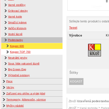
Varné stoličky
Grilovací desky
Varné kotle
Sdílejte tento produkt s ostat
Smažící pánve
Tweet
Vařiče těstovin
Vodní lázně
Výrobce
K
Podestavby
Kogast 600
Kogast TOP 700
Neutrální prvky
Sous Vide vakuové lázně
Big Green Egg
Štítky
Výhodné sestavy
Pece
KOGAST
Vitríny
Zařízení pro ohřev a výdej jídel
Termoporty, jídlonosiče, várnice
Zboží
Uzavřená podestavba
Myčky nádobí
>
>
ZBOŽÍ
Varná technika
Podes