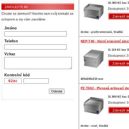
33.380 Kč bez
ZAVOLEJTE MI
Dostupnost: 3
Chcete se domluvit? Nechte nam svůj kontakt se
vzkazem a my vám zavoláme.
Jméno
deska - pochromovaná, hladká
Telefon
NEP-T40 - Horní pracovní plo
11.110 Kč bez 
Vzkaz
Dostupnost: 3
Kontrolní kód
400x600x310 mm
PZ-T60J - Plynová grilovací d
31.900 Kč bez
Dostupnost: 3
deska - ocel, hladká