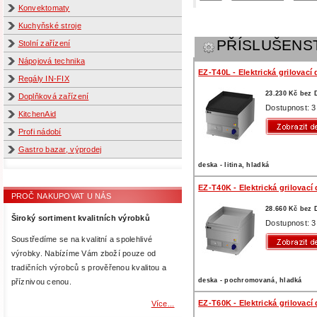
Konvektomaty
Kuchyňské stroje
PŘÍSLUŠENS
Stolní zařízení
Nápojová technika
EZ-T40L - Elektrická grilovací
Regály IN-FIX
23.230 Kč bez
Doplňková zařízení
Dostupnost: 3
KitchenAid
Profi nádobí
Gastro bazar, výprodej
deska - litina, hladká
EZ-T40K - Elektrická grilovací
PROČ NAKUPOVAT U NÁS
28.660 Kč bez
Široký sortiment kvalitních výrobků
Dostupnost: 3
Soustředíme se na kvalitní a spolehlivé
výrobky. Nabízíme Vám zboží pouze od
tradičních výrobců s prověřenou kvalitou a
deska - pochromovaná, hladká
příznivou cenou.
EZ-T60K - Elektrická grilovací
Více...