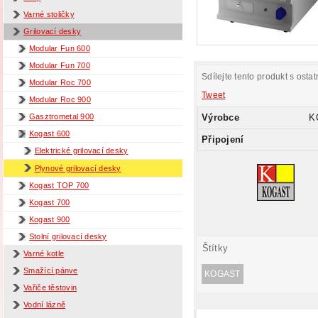
Varné stoličky
Grilovací desky
Modular Fun 600
Modular Fun 700
Sdílejte tento produkt s ostat
Modular Roc 700
Tweet
Modular Roc 900
Výrobce
K
Gasztrometal 900
Kogast 600
Připojení
Elektrické grilovací desky
Plynové grilovací desky
Kogast TOP 700
Kogast 700
Kogast 900
Stolní grilovací desky
Štítky
Varné kotle
Smažící pánve
KOGAST
Vařiče těstovin
Vodní lázně