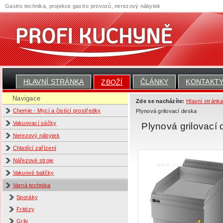
Gastro technika, projekce gastro provozů, nerezový nábytek
HLAVNÍ STRÁNKA
ČLÁNKY
KONTAKT
ZBOŽÍ
Navigace
Zde se nacházíte:
Hlavní stránk
Chemie - Mycí a čistící prostředky
Plynová grilovací deska
Vakuovací sáčky
Plynová grilovací
Nerezový nábytek
Chladící zařízení
Nářezové stroje
Vakuové baličky
Varná technika
Sporáky
Fritézy
Grily