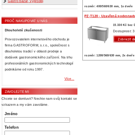
Gastro bazar, výprodej
rozměr: 400/560/630 mm, 1x dveře
PZ-T120 - Uzavřená podestav
PROČ NAKUPOVAT U NÁS
15.330 Kč bez
Dlouholeté zkušenosti
Dostupnost: 3
Provozovatelem internetového obchodu je
firma GASTROFORM, s.r.o., společnost s
dlouholetou tradicí v oblasti prodeje a
rozměr: 1200/560/630 mm, 2x dveře
dodávek gastronomického zařízení. Na trhu
profesionálních gastronomických technologií
podnikáme od roku 1997.
Více...
ZAVOLEJTE MI
Chcete se domluvit? Nechte nam svůj kontakt se
vzkazem a my vám zavoláme.
Jméno
Telefon