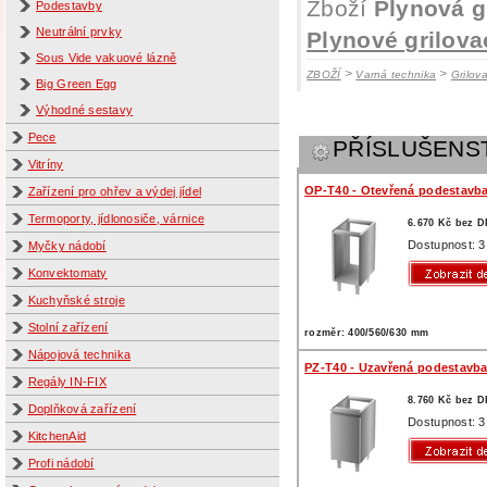
Zboží
Plynová g
Podestavby
Neutrální prvky
Plynové grilova
Sous Vide vakuové lázně
>
>
ZBOŽÍ
Varná technika
Grilov
Big Green Egg
Výhodné sestavy
Pece
PŘÍSLUŠENS
Vitríny
OP-T40 - Otevřená podestavb
Zařízení pro ohřev a výdej jídel
Termoporty, jídlonosiče, várnice
6.670 Kč bez 
Dostupnost: 3
Myčky nádobí
Konvektomaty
Kuchyňské stroje
Stolní zařízení
rozměr: 400/560/630 mm
Nápojová technika
PZ-T40 - Uzavřená podestavb
Regály IN-FIX
8.760 Kč bez 
Doplňková zařízení
Dostupnost: 3
KitchenAid
Profi nádobí