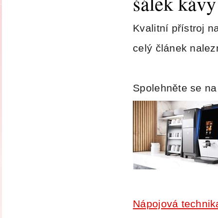
šálek kávy
Kvalitní přístroj 
celý
článek nalez
Spolehněte se na
Nápojová techn