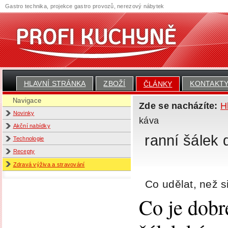
Gastro technika, projekce gastro provozů, nerezový nábytek
HLAVNÍ STRÁNKA
ZBOŽÍ
KONTAKT
ČLÁNKY
Navigace
Zde se nacházíte:
H
Novinky
káva
Akční nabídky
ranní šálek 
Technologie
Recepty
Zdravá výživa a stravování
Co udělat, než s
Co je dobré