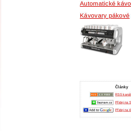
Automatické kávo
Kávovary pákové
Články
RSS kanál
Přidej na
Přidej na 