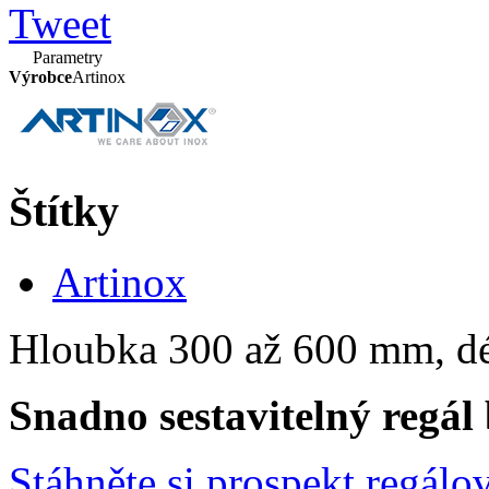
Tweet
Parametry
Výrobce
Artinox
Štítky
Artinox
Hloubka 300 až 600 mm, d
Snadno sestavitelný regál 
Stáhněte si prospekt regál