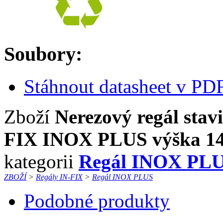
Soubory:
Stáhnout datasheet v PD
Zboží
Nerezový regál stavi
FIX INOX PLUS výška 140
kategorii
Regál INOX PL
ZBOŽÍ
>
Regály IN-FIX
>
Regál INOX PLUS
Podobné produkty