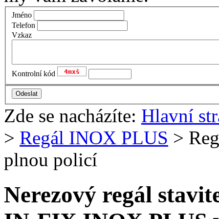
Jméno
Telefon
Vzkaz
Kontrolní kód
Zde se nacházíte:
Hlavní st
>
Regál INOX PLUS
> Reg
plnou policí
Nerezový regál stavit