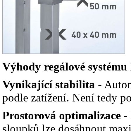
Výhody regálové systém
Vynikající stabilita
- Autom
podle zatížení.
Není tedy pot
Prostorová optimalizace
- 
sloupků lze dosáhnout maxi