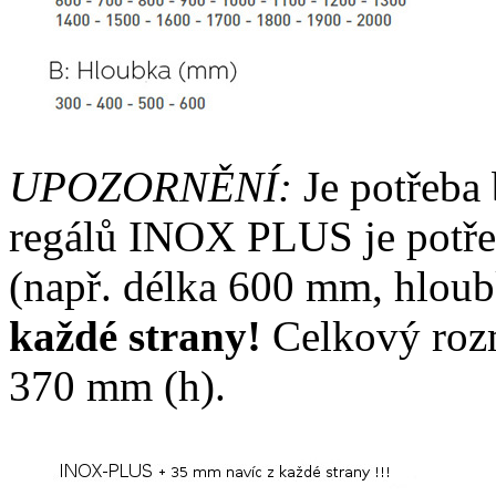
UPOZORNĚNÍ:
Je potřeba 
regálů INOX PLUS je potřeb
(např. délka 600 mm, hlo
každé strany!
Celkový rozm
370 mm (h).