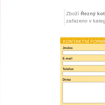
Zboží
Řezný kot
zařazeno v kateg
KONTAKTNÍ FORM
Jméno
E-mail
Telefon
Dotaz