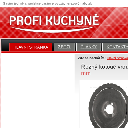
Gastro technika, projekce gastro provozů, nerezový nábytek
ZBOŽÍ
ČLÁNKY
KONTAKT
HLAVNÍ STRÁNKA
Zde se nacházíte:
Hlavní stránk
Řezný kotouč vrou
mm