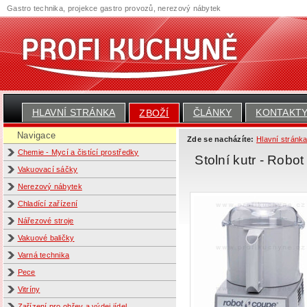
Gastro technika, projekce gastro provozů, nerezový nábytek
HLAVNÍ STRÁNKA
ČLÁNKY
KONTAKT
ZBOŽÍ
Navigace
Zde se nacházíte:
Hlavní stránk
Chemie - Mycí a čistící prostředky
Stolní kutr - Rob
Vakuovací sáčky
Nerezový nábytek
Chladící zařízení
Nářezové stroje
Vakuové baličky
Varná technika
Pece
Vitríny
Zařízení pro ohřev a výdej jídel