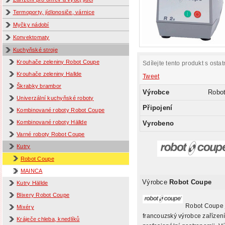
Termoporty, jídlonosiče, várnice
Myčky nádobí
Konvektomaty
Kuchyňské stroje
Krouhače zeleniny Robot Coupe
Sdílejte tento produkt s ostat
Krouhače zeleniny Hallde
Tweet
Škrabky brambor
Výrobce
Robo
Univerzální kuchyňské roboty
Připojení
Kombinované roboty Robot Coupe
Kombinované roboty Hällde
Vyrobeno
Varné roboty Robot Coupe
Kutry
Robot Coupe
MAINCA
Výrobce
Robot Coupe
Kutry Hällde
Blixery Robot Coupe
Robot Coupe 
Mixéry
francouzský výrobce zařízení
Kráječe chleba, knedlíků