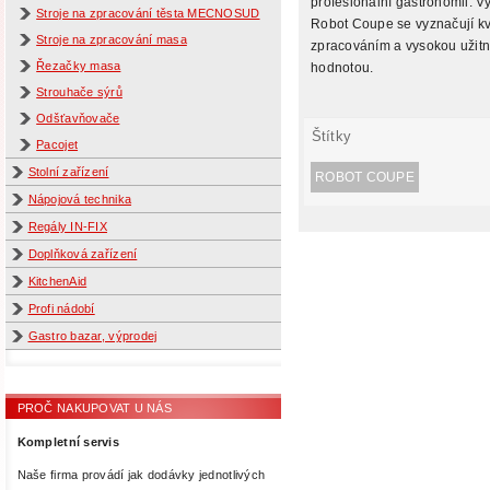
profesionální gastronomii. V
Stroje na zpracování těsta MECNOSUD
Robot Coupe se vyznačují kv
Stroje na zpracování masa
zpracováním a vysokou užit
Řezačky masa
hodnotou.
Strouhače sýrů
Odšťavňovače
Štítky
Pacojet
Stolní zařízení
ROBOT COUPE
Nápojová technika
Regály IN-FIX
Doplňková zařízení
KitchenAid
Profi nádobí
Gastro bazar, výprodej
PROČ NAKUPOVAT U NÁS
Kompletní servis
Naše firma provádí jak dodávky jednotlivých