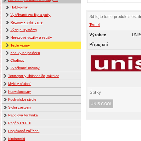
Hold-o-mat
Vyhřívané vozíky a pulty
Sdílejte tento produkt s ostat
Režony - vyhřívané
Tweet
Výdejní systémy
Výrobce
UNI
Nerezové vozíky a regály
Připojení
Teplé vitríny
Kotlíky na polévku
Chafingy
Vyhřívané nádoby
Termoporty, jídlonosiče, várnice
Myčky nádobí
Konvektomaty
Štítky
Kuchyňské stroje
UNIS COOL
Stolní zařízení
Nápojová technika
Regály IN-FIX
Doplňková zařízení
KitchenAid