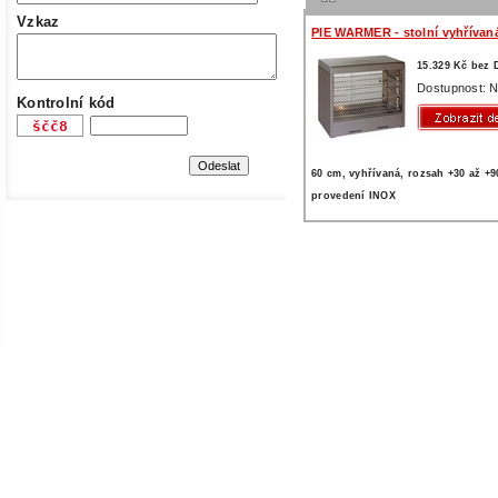
Vzkaz
PIE WARMER - stolní vyhřívaná
15.329 Kč bez
Dostupnost: N
Kontrolní kód
60 cm, vyhřívaná, rozsah +30 až +9
provedení INOX