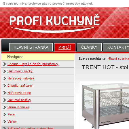
Gastro technika, projekce gastro provozů, nerezový nábytek
HLAVNÍ STRÁNKA
ČLÁNKY
KONTAKT
ZBOŽÍ
Navigace
Zde se nacházíte:
Hlavní stránk
Chemie - Mycí a čistící prostředky
TRENT HOT - stolní
Vakuovací sáčky
Nerezový nábytek
Chladící zařízení
Nářezové stroje
Vakuové baličky
Varná technika
Pece
Vitríny
Zařízení pro ohřev a výdej jídel