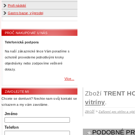
Profi nádobí
Gastro bazar, výprodej
PROČ NAKUPOVAT U NÁS
Telefonická podpora
Na naší zákaznické lince Vám poradíme s
ochotně provedeme jednotlivými kroky
objednávky nebo zodpovíme veškeré
dotazy.
Více...
Zboží
TRENT HOT 
ZAVOLEJTE MI
Chcete se domluvit? Nechte nam svůj kontakt se
vitríny
.
vzkazem a my vám zavoláme.
>
ZBOŽÍ
Zařízení pro ohřev a výde
Jméno
Telefon
PODOBNÉ P