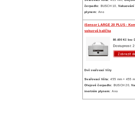
čerpadlo:
BUSCH 10,
Vakuování 
plynem:
Ano
iSensor LARGE 20 PLUS - Ko
vakuová balička
80.400 Kč bez
Dostupnost: 2
Dvě svařovací lišty
Svařovací lišta:
455 mm + 455 
Olejové čerpadlo:
BUSCH 20,
Va
inertním plynem:
Ano