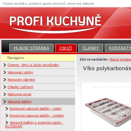
Gastro technika, projekce gastro provozů, nerezový nábytek
HLAVNÍ STRÁNKA
ČLÁNKY
KONTAKT
ZBOŽÍ
Navigace
Zde se nacházíte:
Hlavní stránk
Chemie - Mycí a čistící prostředky
Víko polykarboná
Vakuovací sáčky
Nerezový nábytek
Chladící zařízení
Nářezové stroje
Vakuové baličky
Komorové vakuové baličky - stolní
Komorové vakuové baličky - mobilní
Vakuové baličky s externím sáním -
ECONOMY