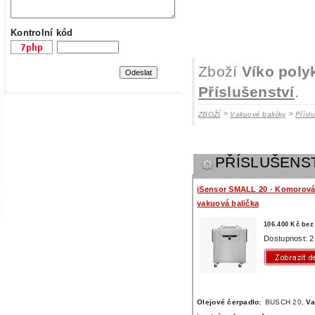
Kontrolní kód
Zboží
Víko poly
Příslušenství
.
>
>
ZBOŽÍ
Vakuové baličky
Přísl
PŘÍSLUŠENS
iSensor SMALL 20 - Komorov
vakuová balička
106.400 Kč be
Dostupnost: 2
Olejové čerpadlo:
BUSCH 20,
Va