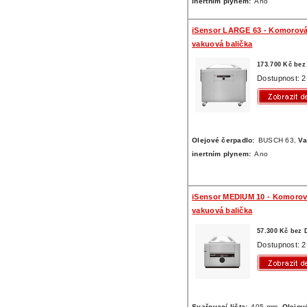
inertním plynem:
Ano
iSensor LARGE 63 - Komorov
vakuová balička
173.700 Kč be
Dostupnost: 2
Olejové čerpadlo:
BUSCH 63,
Va
inertním plynem:
Ano
iSensor MEDIUM 10 - Komoro
vakuová balička
57.300 Kč bez
Dostupnost: 2
Svařovací lišta:
405 mm,
Olejov