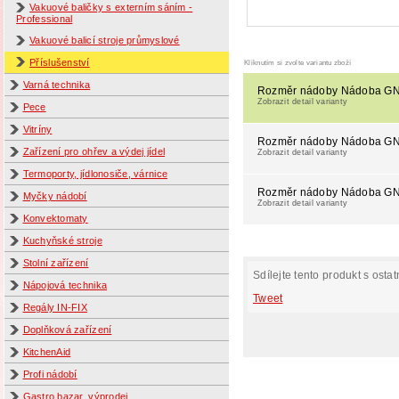
Vakuové baličky s externím sáním -
Professional
Vakuové balicí stroje průmyslové
Příslušenství
Kliknutím si zvolte variantu zboží
Varná technika
Rozměr nádoby Nádoba GN
Zobrazit detail varianty
Pece
Vitríny
Rozměr nádoby Nádoba GN
Zařízení pro ohřev a výdej jídel
Zobrazit detail varianty
Termoporty, jídlonosiče, várnice
Rozměr nádoby Nádoba GN
Myčky nádobí
Zobrazit detail varianty
Konvektomaty
Kuchyňské stroje
Stolní zařízení
Sdílejte tento produkt s ostat
Nápojová technika
Tweet
Regály IN-FIX
Doplňková zařízení
KitchenAid
Profi nádobí
Gastro bazar, výprodej