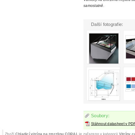
samostatně.
Další fotografie:
Soubory:
Stáhnout datasheet v PD
Zboží
Chladicí vitrína na zmrzlinu CORAL
je zařazeno v kategorii
Vitríny 