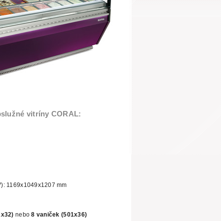
bslužné vitríny CORAL:
V): 1169x1049x1207 mm
1x32)
nebo
8 vaniček (501x36)