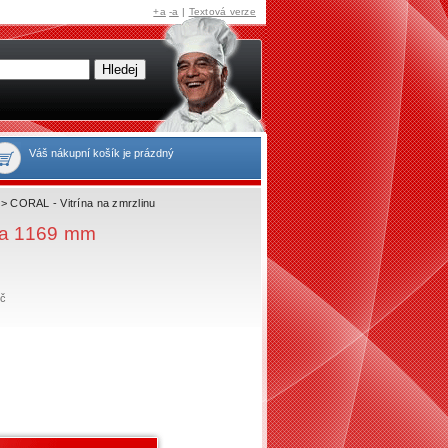
+a
-a
|
Textová verze
Váš nákupní košík je prázdný
> CORAL - Vitrína na zmrzlinu
ka 1169 mm
č