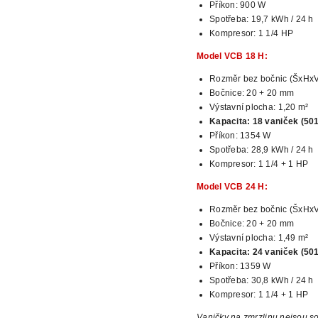
Příkon: 900 W
Spotřeba: 19,7 kWh / 24 h
Kompresor: 1 1/4 HP
Model VCB 18 H:
Rozměr
bez bočnic (ŠxHx
Bočnice: 20 + 20 mm
Výstavní plocha: 1,20 m²
Kapacita:
18 vaniček (50
Příkon: 1354 W
Spotřeba: 28,9 kWh
/ 24 h
Kompresor: 1 1/4 + 1 HP
Model VCB 24 H:
Rozměr bez bočnic (ŠxHxV
Bočnice: 20 + 20 mm
Výstavní plocha: 1,49 m²
Kapacita: 24 vaniček (50
Příkon: 1359 W
Spotřeba: 30,8 kWh / 24 h
Kompresor: 1 1/4 + 1 HP
Vaničky na zmrzlinu nejsou sou