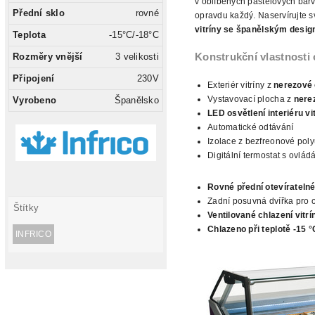
v oblíbených pastelových barvá
Přední sklo
rovné
opravdu každý. Naservírujte
s
vitríny se španělským
desig
Teplota
-15°C/-18°C
Rozměry vnější
3 velikosti
Konstrukční vlastnosti
Připojení
230V
Exteriér vitríny
z
nerezové 
Vystavovací plocha z
nerez
Vyrobeno
Španělsko
LED osvětlení interiéru vi
Automatické odtávání
Izolace
z bezfreonové poly
Digitální termostat s ovlád
Rovné přední otevíratelné
Zadní posuvná dvířka pro 
Štítky
Ventilované chlazení vitrí
Chlazeno při teplotě -15 °
INFRICO