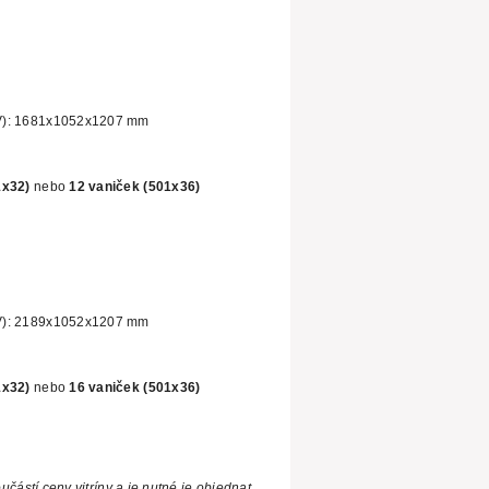
V): 1681x1052x1207 mm
1x32)
nebo
12 vaniček (501x36)
):
2189x1052x1207 mm
1x32)
nebo
16
vaniček (501x36)
částí ceny vitríny a je nutné je objednat