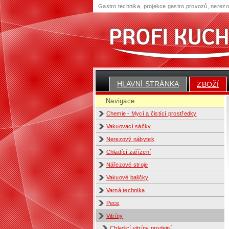
Gastro technika, projekce gastro provozů, nerez
HLAVNÍ STRÁNKA
ZBOŽÍ
Navigace
Chemie - Mycí a čistící prostředky
Vakuovací sáčky
Nerezový nábytek
Chladící zařízení
Nářezové stroje
Vakuové baličky
Varná technika
Pece
Vitríny
Chladicí vitríny prodejní