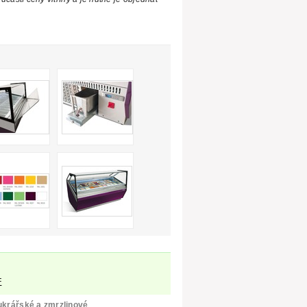
F
cukrářské a zmrzlinové
.