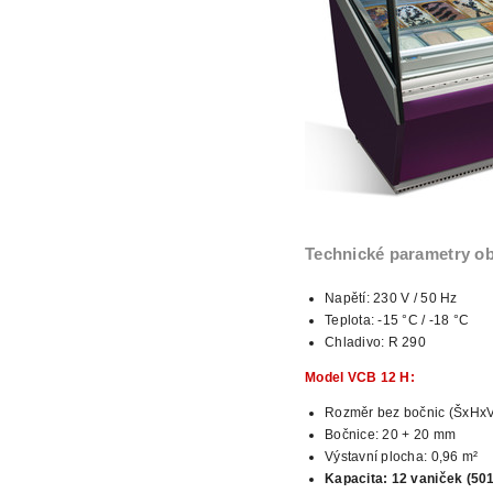
Technické parametry o
Napětí: 230 V / 50 Hz
Teplota: -15 °C / -18 °C
Chladivo:
R 290
Model VCB 12 H:
Rozměr bez bočnic (ŠxHx
Bočnice: 20 + 20 mm
Výstavní plocha: 0,96 m²
Kapacita: 12 vaniček
(50