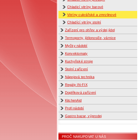
Chladicí vitríny barové
Vitríny cukrářské a zmrzlinové
Chladící vitríny stolní
Zařízení pro ohřev a výdej jídel
Termoporty, jídlonosiče, várnice
Myčky nádobí
Konvektomaty
Kuchyňské stroje
Stolní zařízení
Nápojová technika
Regály IN-FIX
Doplňková zařízení
KitchenAid
Profi nádobí
Gastro bazar, výprodej
PROČ NAKUPOVAT U NÁS