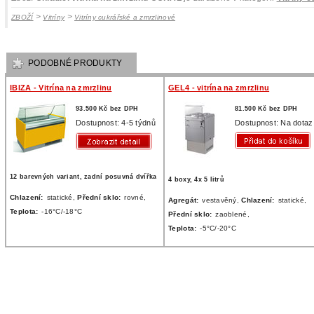
>
>
ZBOŽÍ
Vitríny
Vitríny cukrářské a zmrzlinové
PODOBNÉ PRODUKTY
IBIZA - Vitrína na zmrzlinu
GEL4 - vitrína na zmrzlinu
93.500 Kč bez DPH
81.500 Kč bez DPH
Dostupnost: 4-5 týdnů
Dostupnost: Na dotaz
12 barevných variant, zadní posuvná dvířka
4 boxy, 4x 5 litrů
Chlazení:
statické,
Přední sklo:
rovné,
Agregát:
vestavěný,
Chlazení:
statické,
Teplota:
-16°C/-18°C
Přední sklo:
zaoblené,
Teplota:
-5°C/-20°C