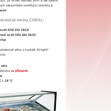
ch. Ze široké nabídky vitrín si tak vybere
vým zákazníkům osvěžující zmrzlinu
z
nem!
 obslužné vitríny CORAL:
oceli AISI 304 18/10
ové oceli AISI 304 18/10
tríny
uretanové pěny o hustotě 40 kg/m³
áním
 sklo
obsluhu
za
příplatek
ny
C / -18 °C