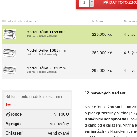
Kliknutím si zvolte variantu zboží
Naše cena
Dostupnost
Model Délka 1169 mm
220.000 Kč
4-5 týd
Zobrazit detail varianty
Model Délka 1681 mm
263.000 Kč
4-5 týd
Zobrazit detail varianty
Model Délka 2189 mm
295.000 Kč
4-5 týd
Zobrazit detail varianty
12 barevných variant
Sdílejte tento produkt s ostatními
Tweet
Mrazící obslužná vitrína na 
a prodeji zmrzliny. Vitrína je 
Výrobce
INFRICO
izolačními schopnostmi
. Rov
Agregát
vestavěný
technologie chlazení. Vitrína 
variantách
- v klasickém čern
Chlazení
ventilované