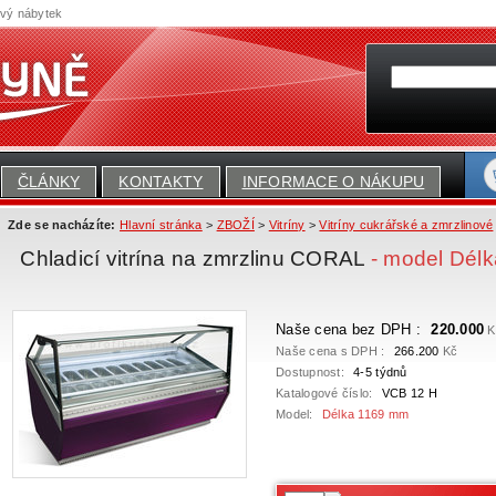
ový nábytek
ČLÁNKY
KONTAKTY
INFORMACE O NÁKUPU
Zde se nacházíte:
Hlavní stránka
>
ZBOŽÍ
>
Vitríny
>
Vitríny cukrářské a zmrzlinové
Chladicí vitrína na zmrzlinu CORAL
- model Dél
Naše cena bez DPH :
220.000
K
Naše cena s DPH :
266.200
Kč
Dostupnost:
4-5 týdnů
Katalogové číslo:
VCB 12 H
Model:
Délka 1169 mm