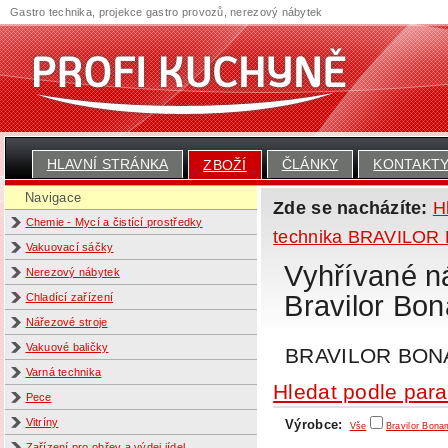
Gastro technika, projekce gastro provozů, nerezový nábytek
HLAVNÍ STRÁNKA
ČLÁNKY
KONTAKT
ZBOŽÍ
Navigace
Zde se nacházíte:
H
Chemie - Mycí a čistící prostředky
technika BRAVILO
Vakuovací sáčky
Vyhřívané n
Nerezový nábytek
Bravilor Bo
Chladící zařízení
Nářezové stroje
Vakuové baličky
BRAVILOR BON
Varná technika
Hledat podle par
Pece
Vitríny
Výrobce:
Vše
Bravilor Bona
Zařízení pro ohřev a výdej jídel