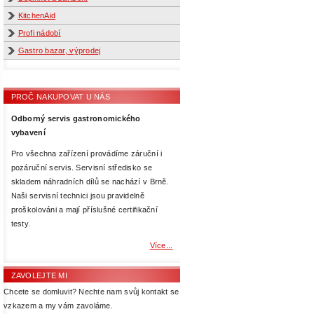
KitchenAid
Profi nádobí
Gastro bazar, výprodej
PROČ NAKUPOVAT U NÁS
Odborný servis gastronomického
vybavení
Pro všechna zařízení provádíme záruční i
pozáruční servis. Servisní středisko se
skladem náhradních dílů se nachází v Brně.
Naši servisní technici jsou pravidelně
proškolováni a mají příslušné certifikační
testy.
Více...
ZAVOLEJTE MI
Chcete se domluvit? Nechte nam svůj kontakt se
vzkazem a my vám zavoláme.