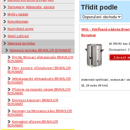
Třídit podle
Termoporty, jídlonosiče, várnice
Myčky nádobí
Konvektomaty
Kuchyňské stroje
VHG - Vyhřívaná nádoba Bravi
Bonamat
Stolní zařízení
Nápojová technika
10.700 Kč bez
Dostupnost: 2
Nápojová technika BRAVILOR BONAMAT
Rychle filtrovací překapávače BRAVILOR
BONAMAT
Filtry, konvice, příslušenství BRAVILOR
BONAMAT
Velkokapacitní překapávače BRAVILOR
elektrické vyhřívání, vodoznak / ob
BONAMAT
10, 20 nebo 40 litrů
Přístroje na instantní nápoje BRAVILOR
BONAMAT
Espresso kávovary BRAVILOR
BONAMAT
Automaty na filtrovanou kávu BRAVILOR
BONAMAT
Kompaktní přístroje BRAVILOR
BONAMAT