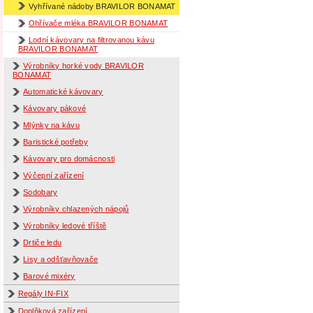
Vyhřívané nádoby BRAVILOR BONAMAT
Ohřívače mléka BRAVILOR BONAMAT
Lodní kávovary na filtrovanou kávu
BRAVILOR BONAMAT
Výrobníky horké vody BRAVILOR
BONAMAT
Automatické kávovary
Kávovary pákové
Mlýnky na kávu
Baristické potřeby
Kávovary pro domácnosti
Výčepní zařízení
Sodobary
Výrobníky chlazených nápojů
Výrobníky ledové tříště
Drtiče ledu
Lisy a odšťavňovače
Barové mixéry
Regály IN-FIX
Doplňková zařízení