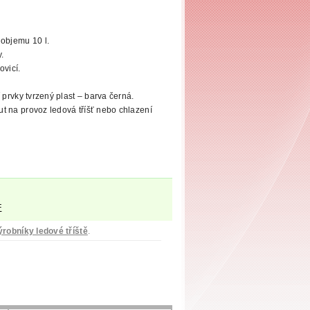
 objemu 10 l.
.
ovicí.
 prvky tvrzený
plast – barva černá.
t na provoz ledová tříšť nebo chlazení
F
ýrobníky ledové tříště
.