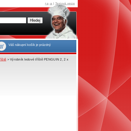
+a
-a
|
Textová verze
Váš nákupní košík je prázdný
říště
> Výrobník ledové tříště PENGUIN 2, 2 x