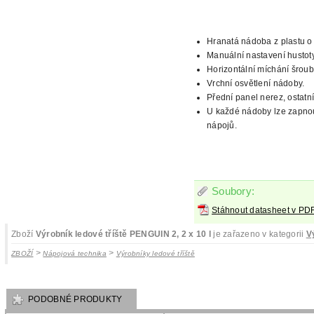
Hranatá nádoba z plastu o
Manuální nastavení hustoty
Horizontální míchání šroub
Vrchní osvětlení
nádoby.
Přední panel nerez, ostatní
U každé nádoby lze zapnou
nápojů.
Soubory:
Stáhnout datasheet v PD
Zboží
Výrobník ledové tříště PENGUIN 2, 2 x 10 l
je zařazeno v kategorii
V
>
>
ZBOŽÍ
Nápojová technika
Výrobníky ledové tříště
PODOBNÉ PRODUKTY