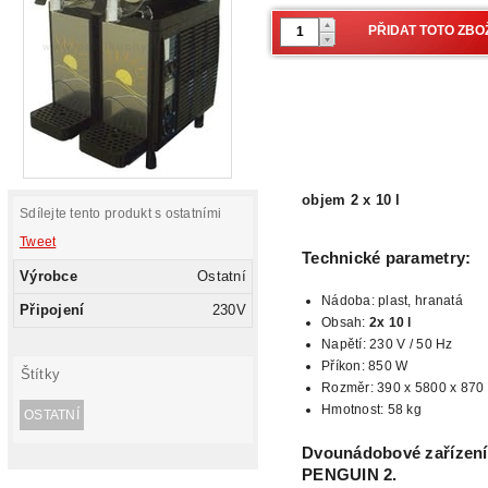
objem 2 x 10 l
Sdílejte tento produkt s ostatními
Tweet
Technické parametry:
Výrobce
Ostatní
Nádoba:
plast, hranatá
Připojení
230V
Obsah:
2x 10 l
Napětí: 230 V / 50 Hz
Příkon: 850 W
Štítky
Rozměr: 390 x 5800 x 870 
Hmotnost:
58 kg
OSTATNÍ
Dvounádobové zařízení 
PENGUIN 2.