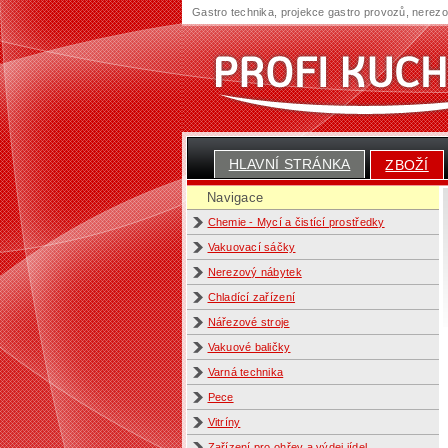
Gastro technika, projekce gastro provozů, nerez
HLAVNÍ STRÁNKA
ZBOŽÍ
Navigace
Chemie - Mycí a čistící prostředky
Vakuovací sáčky
Nerezový nábytek
Chladící zařízení
Nářezové stroje
Vakuové baličky
Varná technika
Pece
Vitríny
Zařízení pro ohřev a výdej jídel