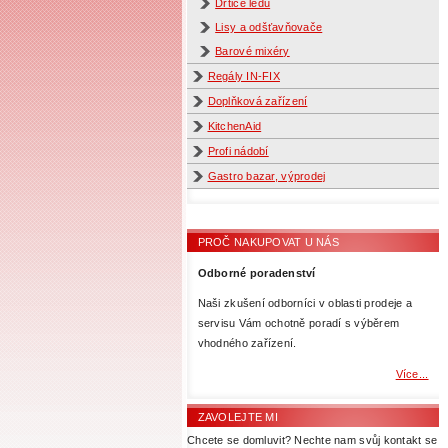
Drtiče ledu
Lisy a odšťavňovače
Barové mixéry
Regály IN-FIX
Doplňková zařízení
KitchenAid
Profi nádobí
Gastro bazar, výprodej
PROČ NAKUPOVAT U NÁS
Odborné poradenství
Naši zkušení odborníci v oblasti prodeje a
servisu Vám ochotně poradí s výběrem
vhodného zařízení.
Více...
ZAVOLEJTE MI
Chcete se domluvit? Nechte nam svůj kontakt se