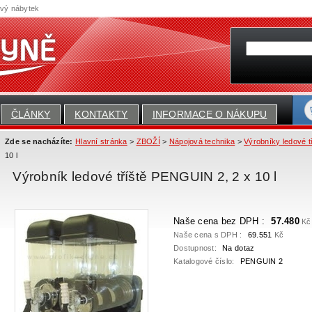
ový nábytek
ČLÁNKY
KONTAKTY
INFORMACE O NÁKUPU
Zde se nacházíte:
Hlavní stránka
>
ZBOŽÍ
>
Nápojová technika
>
Výrobníky ledové t
10 l
Výrobník ledové tříště PENGUIN 2, 2 x 10 l
Naše cena bez DPH :
57.480
Kč
Naše cena s DPH :
69.551
Kč
Dostupnost:
Na dotaz
Katalogové číslo:
PENGUIN 2