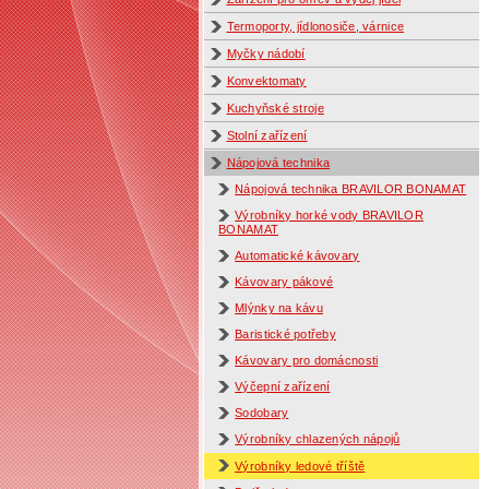
Termoporty, jídlonosiče, várnice
Myčky nádobí
Konvektomaty
Kuchyňské stroje
Stolní zařízení
Nápojová technika
Nápojová technika BRAVILOR BONAMAT
Výrobníky horké vody BRAVILOR
BONAMAT
Automatické kávovary
Kávovary pákové
Mlýnky na kávu
Baristické potřeby
Kávovary pro domácnosti
Výčepní zařízení
Sodobary
Výrobníky chlazených nápojů
Výrobníky ledové tříště