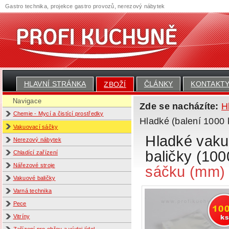
Gastro technika, projekce gastro provozů, nerezový nábytek
HLAVNÍ STRÁNKA
ČLÁNKY
KONTAKT
ZBOŽÍ
Navigace
Zde se nacházíte:
H
Chemie - Mycí a čistící prostředky
Hladké (balení 1000 
Vakuovací sáčky
Hladké vaku
Nerezový nábytek
baličky (10
Chladící zařízení
Nářezové stroje
sáčku (mm)
Vakuové baličky
Varná technika
Pece
Vitríny