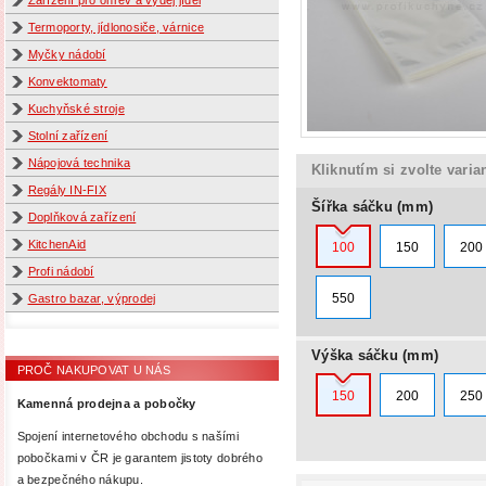
Zařízení pro ohřev a výdej jídel
Termoporty, jídlonosiče, várnice
Myčky nádobí
Konvektomaty
Kuchyňské stroje
Stolní zařízení
Nápojová technika
Kliknutím si zvolte varia
Regály IN-FIX
Šířka sáčku (mm)
Doplňková zařízení
KitchenAid
100
150
200
Profi nádobí
550
Gastro bazar, výprodej
Výška sáčku (mm)
PROČ NAKUPOVAT U NÁS
150
200
250
Kamenná prodejna a pobočky
Spojení internetového obchodu s našími
pobočkami v ČR je garantem jistoty dobrého
a bezpečného nákupu.