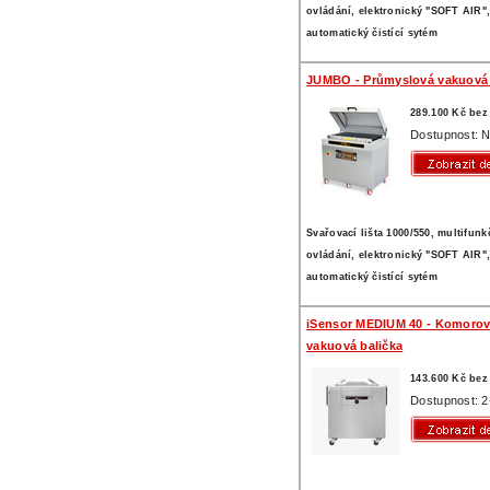
ovládání, elektronický "SOFT AIR"
automatický čistící sytém
JUMBO - Průmyslová vakuová 
289.100 Kč be
Dostupnost: N
Svařovací lišta 1000/550, multifun
ovládání, elektronický "SOFT AIR"
automatický čistící sytém
iSensor MEDIUM 40 - Komoro
vakuová balička
143.600 Kč be
Dostupnost: 2