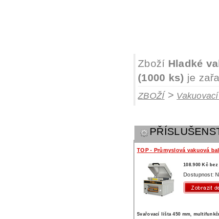
Zboží
Hladké va
(1000 ks)
je zař
>
ZBOŽÍ
Vakuovací
PŘÍSLUŠENS
TOP - Průmyslová vakuová bal
108.900 Kč be
Dostupnost: N
Svařovací lišta 450 mm, multifunk