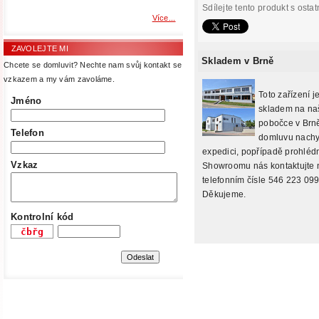
Sdílejte tento produkt s ostat
Více...
ZAVOLEJTE MI
Skladem v Brně
Chcete se domluvit? Nechte nam svůj kontakt se
vzkazem a my vám zavoláme.
Toto zařízení j
Jméno
skladem na na
pobočce v Brně
Telefon
domluvu nachy
expedici, popřípadě prohlédn
Vzkaz
Showroomu nás kontaktujte 
telefonním čísle 546 223 099
Děkujeme.
Kontrolní kód