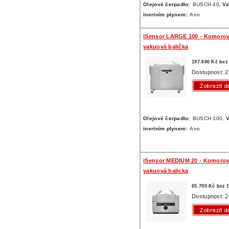
Olejové čerpadlo:
BUSCH 40,
Va
inertním plynem:
Ano
iSensor LARGE 100 - Komoro
vakuová balička
197.600 Kč be
Dostupnost: 2
Olejové čerpadlo:
BUSCH 100,
V
inertním plynem:
Ano
iSensor MEDIUM 20 - Komoro
vakuová balicka
65.700 Kč bez
Dostupnost: 2