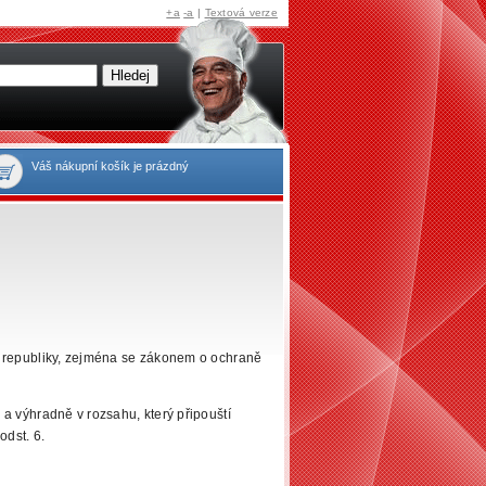
+a
-a
|
Textová verze
Váš nákupní košík je prázdný
 republiky, zejména se zákonem o ochraně
a výhradně v rozsahu, který připouští
odst. 6.