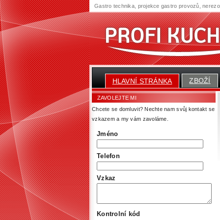
Gastro technika, projekce gastro provozů, nerez
ZBOŽÍ
HLAVNÍ STRÁNKA
ZAVOLEJTE MI
Chcete se domluvit? Nechte nam svůj kontakt se
vzkazem a my vám zavoláme.
Jméno
Telefon
Vzkaz
Kontrolní kód