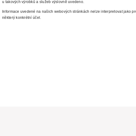
u takových
výrobků a služeb výslovně uvedeno.
Informace uvedené na našich webových stránkách nelze interpretovat jako pr
některý konkrétní účel.
a práva vyhrazena
ím pro gastronomii. Gastro vybavení pro restaurace, školní kuchyně,
 pekárny, ... Internetový obchod PROFIKUCHYNĚ provozuje firma
zení Vám dopravíme po celé ČR, odborně zapojíme a nainstalujeme.
nomickému vybavení.
Tato stránka využívá cookies - více informací zde.