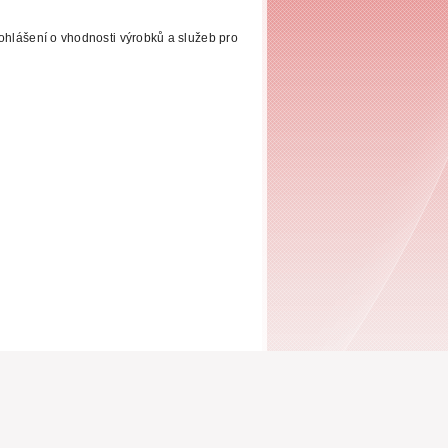
ohlášení o vhodnosti výrobků a služeb pro
Mapa webu
Prohlášení o přístupnosti
|
|
Právní doložka
Historie procházení webu
|
|
Ochrana osobních údajů - Privacy Policy
|
XML Sitemap
Poslat heslo e-mailem
|