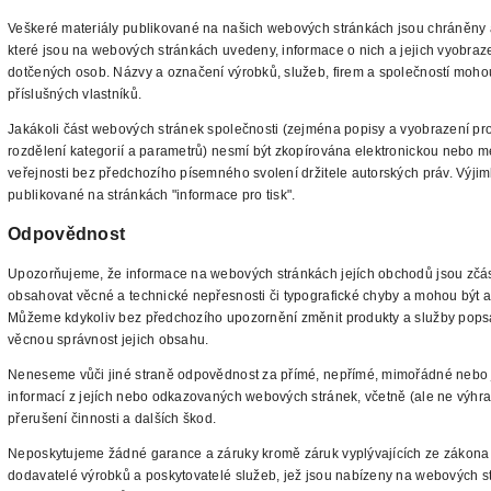
Veškeré
materiály publikované na našich webových stránkách jsou chráněny
které jsou na webových stránkách uvedeny, informace o nich a jejich vyobra
dotčených osob. Názvy a označení výrobků, služeb,
firem a společností moho
příslušných vlastníků.
Jakákoli část webových stránek společnosti (zejména popisy a vyobrazení p
rozdělení kategorií a parametrů) nesmí být zkopírována elektronickou nebo 
veřejnosti bez předchozího písemného
svolení držitele autorských práv. Výjim
publikované na stránkách "informace pro tisk".
Odpovědnost
Upozorňujeme, že informace na webových stránkách
jejích obchodů jsou zčás
obsahovat věcné a technické nepřesnosti či typografické chyby a mohou být 
Můžeme kdykoliv bez předchozího
upozornění změnit produkty a služby pops
věcnou správnost jejich obsahu.
Neneseme vůči jiné straně odpovědnost za přímé, nepřímé, mimořádné
nebo 
informací z jejích nebo odkazovaných webových stránek, včetně (ale ne výhr
přerušení činnosti a dalších škod.
Neposkytujeme
žádné garance a záruky kromě záruk vyplývajících ze zákona 
dodavatelé výrobků a poskytovatelé služeb, jež jsou nabízeny na webových st