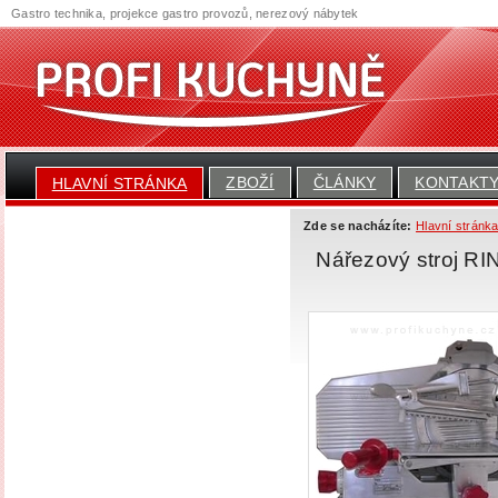
Gastro technika, projekce gastro provozů, nerezový nábytek
ZBOŽÍ
ČLÁNKY
KONTAKT
HLAVNÍ STRÁNKA
Zde se nacházíte:
Hlavní stránk
Nářezový stroj R