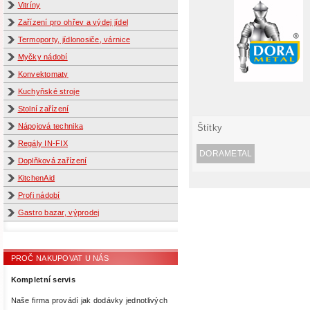
Vitríny
Zařízení pro ohřev a výdej jídel
Termoporty, jídlonosiče, várnice
Myčky nádobí
Konvektomaty
Kuchyňské stroje
Stolní zařízení
Nápojová technika
Štítky
Regály IN-FIX
DORAMETAL
Doplňková zařízení
KitchenAid
Profi nádobí
Gastro bazar, výprodej
PROČ NAKUPOVAT U NÁS
Kompletní servis
Naše firma provádí jak dodávky jednotlivých