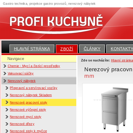
Gastro technika, projekce gastro provozů, nerezový nábytek
HLAVNÍ STRÁNKA
ČLÁNKY
KONTAKT
ZBOŽÍ
Navigace
Zde se nacházíte:
Hlavní stránk
Chemie - Mycí a čistící prostředky
Nerezový pracovn
Vakuovací sáčky
mm
Nerezový nábytek
Přepravní a servírovací vozíky
Nerezový nábytek Skladem
Nerezové pracovní stoly
Nerezové výčepní stoly
Nerezové mycí stoly
Nerezové dřezy
Nerezové stoly k myčce