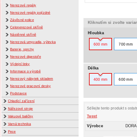
Nerezové regály
Nerezové regály pojízdné
Závěsné police
Kliknutím si zvolte varia
Celonerezové skříně
Hloubka
Nástěnné skříně
Nerezová umyvadla, výlevka
600 mm
700 mm
Baterie, sprchy
Nerezové digestoře
Výdejní linky
Délka
Informace o výrobě
Nerezový nábytek skladem
400 mm
600 mm
Nerezové pracovní desky
Podstavce
Chladící zařízení
Sdílejte tento produkt s ostat
Nářezové stroje
Tweet
Vakuové baličky
Varná technika
Výrobce
DORA
Pece