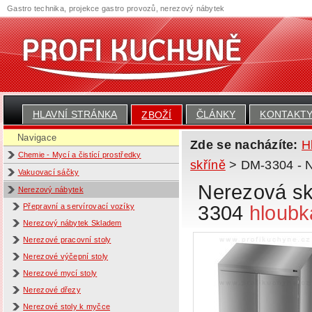
Gastro technika, projekce gastro provozů, nerezový nábytek
HLAVNÍ STRÁNKA
ČLÁNKY
KONTAKT
ZBOŽÍ
Navigace
Zde se nacházíte:
H
Chemie - Mycí a čistící prostředky
skříně
> DM-3304 - Ne
Vakuovací sáčky
Nerezová skř
Nerezový nábytek
3304
hloubk
Přepravní a servírovací vozíky
Nerezový nábytek Skladem
Nerezové pracovní stoly
Nerezové výčepní stoly
Nerezové mycí stoly
Nerezové dřezy
Nerezové stoly k myčce