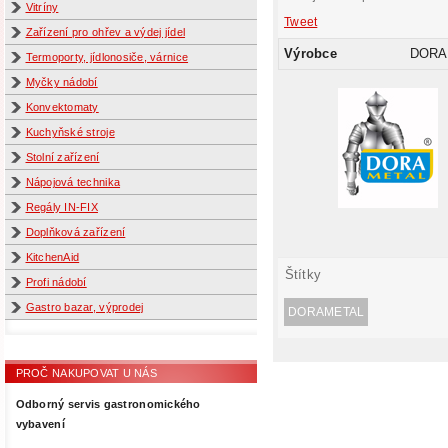
Vitríny
Tweet
Zařízení pro ohřev a výdej jídel
Výrobce
DORA
Termoporty, jídlonosiče, várnice
Myčky nádobí
Konvektomaty
Kuchyňské stroje
Stolní zařízení
Nápojová technika
Regály IN-FIX
Doplňková zařízení
KitchenAid
Štítky
Profi nádobí
Gastro bazar, výprodej
DORAMETAL
PROČ NAKUPOVAT U NÁS
Odborný servis gastronomického
vybavení