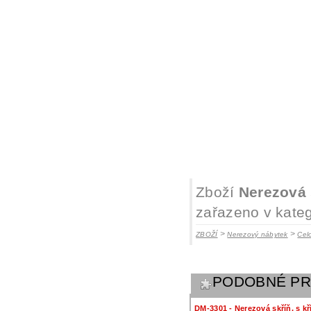
Zboží
Nerezová 
zařazeno v kateg
>
>
ZBOŽÍ
Nerezový nábytek
Cel
PODOBNÉ P
DM-3301 - Nerezová skříň, s k