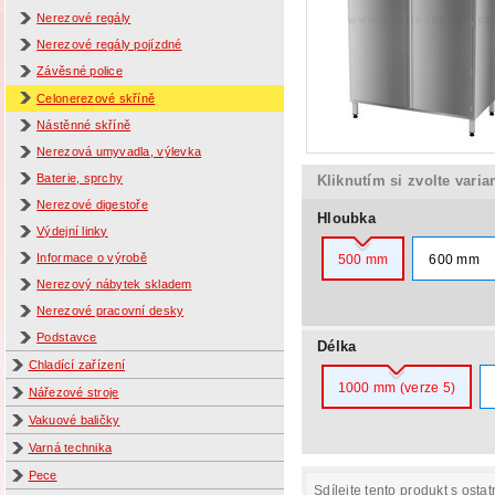
Nerezové regály
Nerezové regály pojízdné
Závěsné police
Celonerezové skříně
Nástěnné skříně
Nerezová umyvadla, výlevka
Baterie, sprchy
Kliknutím si zvolte varia
Nerezové digestoře
Hloubka
Výdejní linky
Informace o výrobě
500 mm
600 mm
Nerezový nábytek skladem
Nerezové pracovní desky
Podstavce
Délka
Chladící zařízení
1000 mm (verze 5)
Nářezové stroje
Vakuové baličky
Varná technika
Pece
Sdílejte tento produkt s ostat