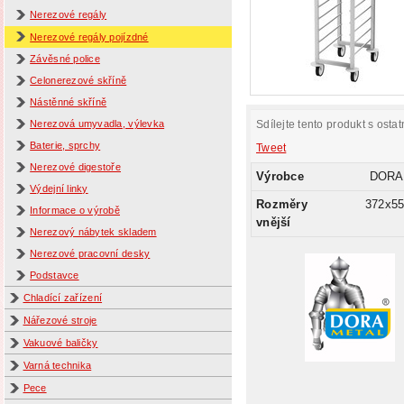
Nerezové regály
Nerezové regály pojízdné
Závěsné police
Celonerezové skříně
Nástěnné skříně
Sdílejte tento produkt s ostat
Nerezová umyvadla, výlevka
Baterie, sprchy
Tweet
Nerezové digestoře
Výrobce
DORA
Výdejní linky
Rozměry
372x5
Informace o výrobě
vnější
Nerezový nábytek skladem
Nerezové pracovní desky
Podstavce
Chladící zařízení
Nářezové stroje
Vakuové baličky
Varná technika
Pece