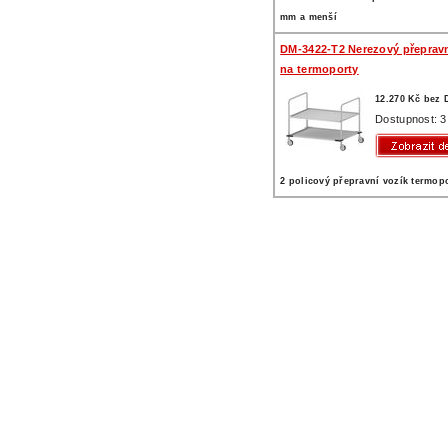
mm a menší
DM-3422-T2 Nerezový přepravn
na termoporty
12.270 Kč bez
Dostupnost: 3
2 policový přepravní vozík termop