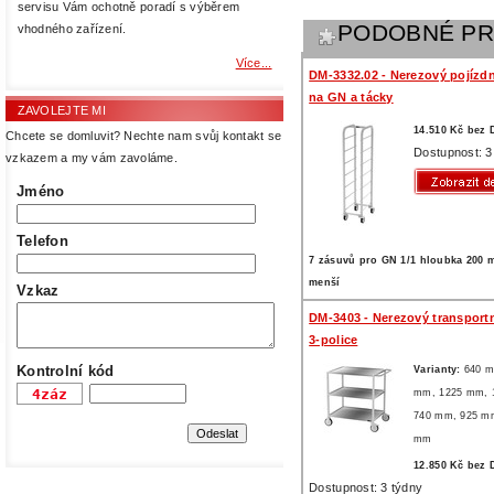
servisu Vám ochotně poradí s výběrem
PODOBNÉ P
vhodného zařízení.
Více...
DM-3332.02 - Nerezový pojízdn
na GN a tácky
ZAVOLEJTE MI
14.510 Kč bez
Chcete se domluvit? Nechte nam svůj kontakt se
Dostupnost: 3
vzkazem a my vám zavoláme.
Jméno
Telefon
7 zásuvů pro GN 1/1 hloubka 200 
menší
Vzkaz
DM-3403 - Nerezový transportn
3-police
Kontrolní kód
Varianty:
640 
mm,
1225 mm,
740 mm,
925 m
mm
12.850 Kč bez
Dostupnost: 3 týdny