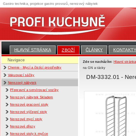
Gastro technika, projekce gastro provozů, nerezový nábytek
HLAVNÍ STRÁNKA
ČLÁNKY
KONTAKT
ZBOŽÍ
Navigace
Zde se nacházíte:
Hlavní stránk
Chemie - Mycí a čistící prostředky
na GN a tácky
Vakuovací sáčky
DM-3332.01 - Nere
Nerezový nábytek
Přepravní a servírovací vozíky
Nerezový nábytek Skladem
Nerezové pracovní stoly
Nerezové výčepní stoly
Nerezové mycí stoly
Nerezové dřezy
Nerezové stoly k myčce