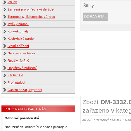
Vitríny
Štítky
Zařízení pro ohřev a výdej jídel
DORAMETAL
Termoporty, jídlonosiče, várnice
Myčky nádobí
Konvektomaty
Kuchyňské stroje
Stolní zařízení
Nápojová technika
Regály IN-FIX
Doplňková zařízení
KitchenAid
Profi nádobí
Gastro bazar, výprodej
Zboží
DM-3332.0
zařazeno v kateg
PROČ NAKUPOVAT U NÁS
Odborné poradenství
>
>
ZBOŽÍ
Nerezový nábytek
Ner
Naši zkušení odborníci v oblasti prodeje a