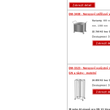
DM-3408 - Nerezový skříňový 
Varianty:
600 
mm,
1000 mm
22.740 Kč bez
Dostupnost: 3
DM-3323 - Nerezový pojízdný r
GN a tácky - mobilní
24.650 Kč bez
Dostupnost: 3
38 nebo 44 zásuvů pro GN 1/1 hlo