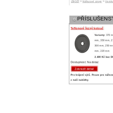
>
>
ZBOŽÍ
Nářezové stroje
Vertik
PŘÍSLUŠENS
Teflonový řezný kotouč
Varianty:
370 
mm,
350 mm,
2
300 mm,
250 m
mm,
220 mm
2.400 Kč bez 
Dostupnost: Na dotaz
Pro krájení sýrů. Pouze pro nářezo
z naší nabídky.