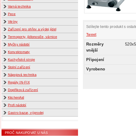
Varná technika
Pece
Vitríny
Sdílejte tento produkt s ostat
Zařízení pro ohřev a výdej jídel
Tweet
Termoporty, jídlonosiče, várnice
Rozměry
520x
Myčky nádobí
vnější
Konvektomaty
Připojení
Kuchyňské stroje
Stolní zařízení
Vyrobeno
Nápojová technika
Regály IN-FIX
Doplňková zařízení
KitchenAid
Profi nádobí
Gastro bazar, výprodej
PROČ NAKUPOVAT U NÁS