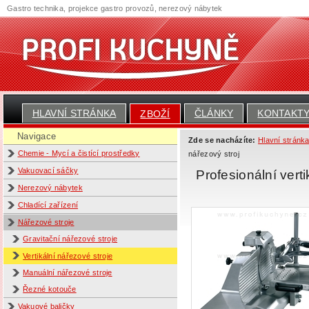
Gastro technika, projekce gastro provozů, nerezový nábytek
HLAVNÍ STRÁNKA
ČLÁNKY
KONTAKT
ZBOŽÍ
Navigace
Zde se nacházíte:
Hlavní stránk
Chemie - Mycí a čistící prostředky
nářezový stroj
Vakuovací sáčky
Profesionální vert
Nerezový nábytek
Chladící zařízení
Nářezové stroje
Gravitační nářezové stroje
Vertikální nářezové stroje
Manuální nářezové stroje
Řezné kotouče
Vakuové baličky