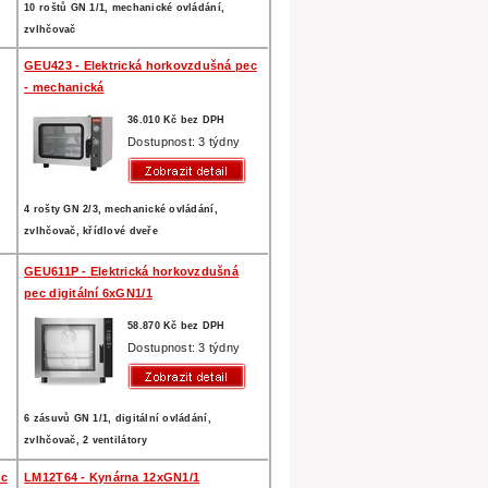
10 roštů GN 1/1, mechanické ovládání,
zvlhčovač
GEU423 - Elektrická horkovzdušná pec
- mechanická
36.010 Kč bez DPH
Dostupnost: 3 týdny
4 rošty GN 2/3, mechanické ovládání,
zvlhčovač, křídlové dveře
GEU611P - Elektrická horkovzdušná
pec digitální 6xGN1/1
58.870 Kč bez DPH
Dostupnost: 3 týdny
6 zásuvů GN 1/1, digitální ovládání,
zvlhčovač, 2 ventilátory
ec
LM12T64 - Kynárna 12xGN1/1