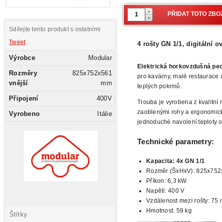
Sdílejte tento produkt s ostatními
Tweet
4 rošty GN 1/1, digitální o
Výrobce
Modular
Elektrická horkovzdušná p
Rozměry
825x752x561
pro kavárny, malé
restaurace a
vnější
mm
teplých pokrmů.
Připojení
400V
Trouba je vyrobena z kvalitní
zaoblenými rohy a ergonomi
Vyrobeno
Itálie
jednoduché
navolení teploty 
Technické parametry:
Kapacita: 4x GN 1/1
Rozměr (ŠxHxV): 825x75
Příkon: 6,3 kW
Napětí: 400 V
Vzdálenost mezi rošty:
75 
Hmotnost: 59 kg
Štítky