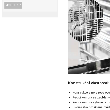
MODULAR
Konstrukční
vlastnosti:
Konstrukce z nerezové oce
Pečící komora se zaoblený
Pečící komora vybavena z
Dvouvrstvá prosklená
dvíř