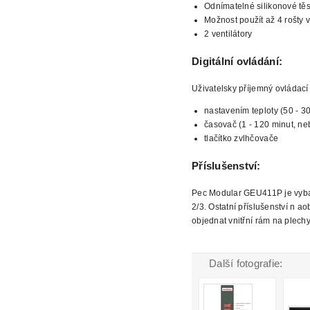
Odnímatelné silikonové těs
Možnost použít až 4 rošty v
2
ventilátory
Digitální ovládání:
Uživatelsky příjemný ovládac
nastavením teploty (50 - 3
časovač (1 - 120 minut, ne
tlačítko zvlhčovače
Příslušenství:
Pec
Modular GEU411P je vybav
2/3. Ostatní příslušenství n a
objednat vnitřní
rám na plech
Další fotografie: