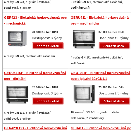
4 rošty GN 2/3, digitální ovládání,
6 roštů GN 1/1, mechanické ovládání,
zvlhčovač
zvlhčovač, s grilem
GER423 - Elektrická horkovzdušná pec
GERU411 - Elektrická horkovzdušná
- mechanická
pec - mechanická
23.180 Kč bez DPH
37.110 Kč bez DPH
Dostupnost: 3 týdny
Dostupnost: 3 týdny
4 rošty GN 2/3, mechanické ovládání
4 rošty GN 1/1, mechanické ovládání,
zvlhčovač
GERU411SP - Elektrická horkovzdušná
GEU1011P - Elektrická horkovzdušná
pec - digitální
pec digitální 10xGN1/1
42.160 Kč bez DPH
73.280 Kč bez DPH
Dostupnost: 3 týdny
Dostupnost: 3 týdny
10 zásuvů GN 1/1, digitální ovládání,
4 rošty GN 1/1, digitální ovládání,
zvlhčovač, 2 ventilátory
zvlhčovač, s grilem
GER423ECO - Elektrická horkovzdušná
GEU411 - Elektrická horkovzdušná p