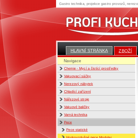
Gastro technika, projekce gastro provozů, nerez
HLAVNÍ STRÁNKA
ZBOŽÍ
Navigace
Chemie - Mycí a čistící prostředky
Vakuovací sáčky
Nerezový nábytek
Chladící zařízení
Nářezové stroje
Vakuové baličky
Varná technika
Pece
Pece statické
Horkovzdušné pece Modular