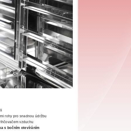
li
mi rohy pro
snadnou údržbu
vlhčovačem vzduchu
ka s bočním otevíráním