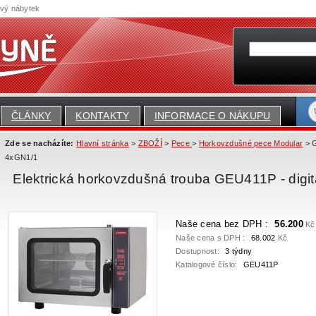
ový nábytek
ČLÁNKY
KONTAKTY
INFORMACE O NÁKUPU
Zde se nacházíte:
Hlavní stránka
>
ZBOŽÍ
>
Pece
>
Horkovzdušné pece Modular
> G
4xGN1/1
Elektrická horkovzdušná trouba GEU411P - digi
Naše cena bez DPH :
56.200
Kč
Naše cena s DPH :
68.002
Kč
Dostupnost:
3 týdny
Katalogové číslo:
GEU411P