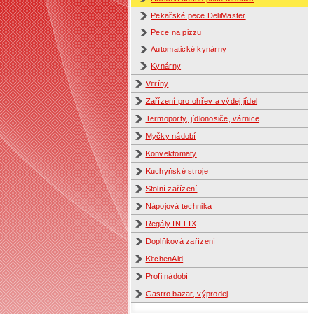
Pekařské pece DeliMaster
Pece na pizzu
Automatické kynárny
Kynárny
Vitríny
Zařízení pro ohřev a výdej jídel
Termoporty, jídlonosiče, várnice
Myčky nádobí
Konvektomaty
Kuchyňské stroje
Stolní zařízení
Nápojová technika
Regály IN-FIX
Doplňková zařízení
KitchenAid
Profi nádobí
Gastro bazar, výprodej