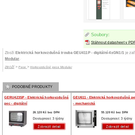
Soubory:
Stáhnout datasheet v PD
Zboží
Elektrická horkovzdušná trouba GEU411P - digitální-4xGN1/1
je zař
Modular
.
>
>
ZBOŽÍ
Pece
Horkovzdušné pece Modular
PODOBNÉ PRODUKTY
GERU423SP - Elektrická horkovzdušná
GEU611 - Elektrická horkovzdušná p
pec - digitální
- mechanická
26.120 Kč bez DPH
55.120 Kč bez DPH
Dostupnost: 3 týdny
Dostupnost: 3 týdny