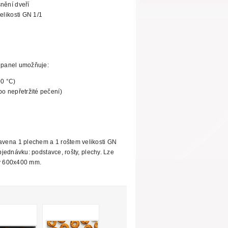
nění dveří
elikosti GN 1/1
í panel umožňuje:
00 °C)
bo nepřetržité pečení)
ena 1 plechem a 1 roštem velikosti GN
objednávku: podstavce, rošty, plechy. Lze
y 600x400 mm.