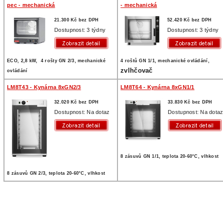
pec - mechanická
- mechanická
21.300 Kč bez DPH
52.420 Kč bez DPH
Dostupnost: 3 týdny
Dostupnost: 3 týdny
ECO, 2,8 kW, 4 rošty GN 2/3, mechanické
4 roštů GN 1/1, mechanické ovládání,
zvlhčovač
ovládání
LM8T43 - Kynárna 8xGN2/3
LM8T64 - Kynárna 8xGN1/1
32.020 Kč bez DPH
33.830 Kč bez DPH
Dostupnost: Na dotaz
Dostupnost: Na dota
8 zásuvů GN 1/1, teplota 20-60°C, vlhkost
8 zásuvů GN 2/3, teplota 20-60°C, vlhkost