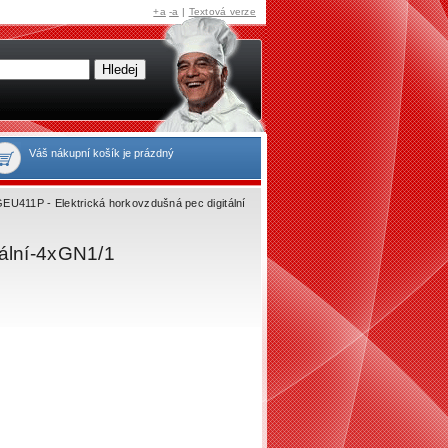
+a
-a
|
Textová verze
Váš nákupní košík je prázdný
EU411P - Elektrická horkovzdušná pec digitální
tální-4xGN1/1