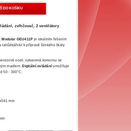
vládání, zvlhčovač, 2 ventilátory
ec Modular GEU411P
je ideálním řešením
 lahůdkářství k přípravě širokého škály
 nerezové oceli, vybavená komorou se
ckým madlem.
Digitální ovládání
umožňuje
od 50 - 300°C.
2x561 mm
mm