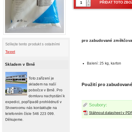
pro zabudované změkčov
Sdílejte tento produkt s ostatními
Tweet
Balení: 25 kg, karton
Skladem v Brně
Toto zařízení je
skladem na naší
Použití
pro zabudované
pobočce v Brně. Pro
domluvu nachystání k
expedici, popřípadě prohlédnutí v
Soubory:
Showroomu nás kontaktujte na
Stáhnout datasheet v PD
telefonním čísle 546 223 099.
Děkujeme.