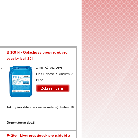
B 100 N - Oplachový prostředek pro
vysoký lesk 10 l
 v
1.450 Kč bez DPH
Dostupnost: Skladem v
Brně
Tekutý (na sklenice i černé nádobí), balení 10
l
Doporučené zboží
F420e - Mycí prostředek pro nádobí a