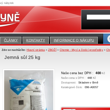
ový nábytek
ČLÁNKY
KONTAKTY
INFORMACE O NÁKUPU
Zde se nacházíte:
Hlavní stránka
>
ZBOŽÍ
>
Chemie - Mycí a čistící prostředky
>
Ch
Jemná sůl 25 kg
Naše cena bez DPH :
400
Kč
Naše cena s DPH :
448
Kč
Dostupnost:
Skladem v Brně
Katalogové číslo:
096-A0057