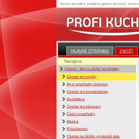
Gastro technika, projekce gastro provozů, nerez
HLAVNÍ STRÁNKA
ZBOŽÍ
Navigace
Chemie - Mycí a čistící prostředky
Chemie pro myčky
Mycí prostředky Diversey
Chemie pro konvektomaty
Dezinfekce
Chemie pro kávovary
Čistící prostředky
Maziva
Příslušenství
Chemie na čištění výrobníků ledu