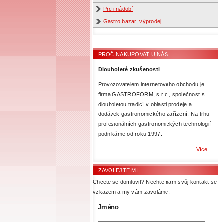
Profi nádobí
Gastro bazar, výprodej
PROČ NAKUPOVAT U NÁS
Dlouholeté zkušenosti
Provozovatelem internetového obchodu je
firma GASTROFORM, s.r.o., společnost s
dlouholetou tradicí v oblasti prodeje a
dodávek gastronomického zařízení. Na trhu
profesionálních gastronomických technologií
podnikáme od roku 1997.
Více...
ZAVOLEJTE MI
Chcete se domluvit? Nechte nam svůj kontakt se
vzkazem a my vám zavoláme.
Jméno