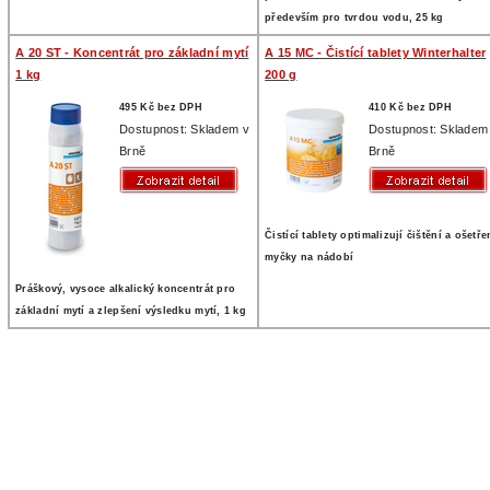
především pro tvrdou vodu, 25 kg
A 20 ST - Koncentrát pro základní mytí
A 15 MC - Čistící tablety Winterhalter
1 kg
200 g
495 Kč bez DPH
410 Kč bez DPH
Dostupnost: Skladem v
Dostupnost: Skladem
Brně
Brně
Čistící tablety optimalizují čištění a ošetře
myčky na nádobí
Práškový, vysoce alkalický koncentrát pro
základní mytí a zlepšení výsledku mytí, 1 kg