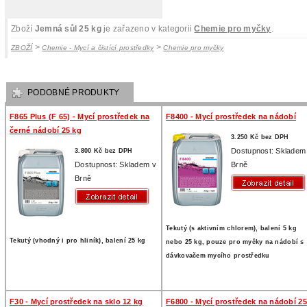
Zboží
Jemná sůl 25 kg
je zařazeno v kategorii
Chemie pro myčky
.
>
>
ZBOŽÍ
Chemie - Mycí a čistící prostředky
Chemie pro myčky
PODOBNÉ PRODUKTY
F865 Plus (F 65) - Mycí prostředek na
F8400 - Mycí prostředek na nádobí
černé nádobí 25 kg
3.250 Kč bez DPH
Dostupnost: Skladem
3.800 Kč bez DPH
Dostupnost: Skladem v
Brně
Brně
Tekutý (s aktivním chlorem), balení 5 kg
Tekutý (vhodný i pro hliník), balení 25 kg
nebo 25 kg, pouze pro myčky na nádobí s
dávkovačem mycího prostředku
F30 - Mycí prostředek na sklo 12 kg
F6800 - Mycí prostředek na nádobí 25