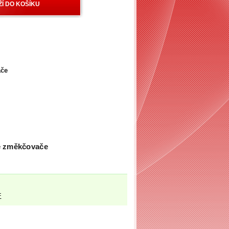
ače
 změkčovače
F