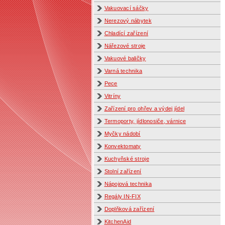
Vakuovací sáčky
Nerezový nábytek
Chladící zařízení
Nářezové stroje
Vakuové baličky
Varná technika
Pece
Vitríny
Zařízení pro ohřev a výdej jídel
Termoporty, jídlonosiče, várnice
Myčky nádobí
Konvektomaty
Kuchyňské stroje
Stolní zařízení
Nápojová technika
Regály IN-FIX
Doplňková zařízení
KitchenAid