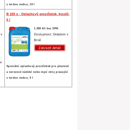
s tvrdou vodou, 10 l
B 220 e - Oplachový prostředek, kyselý,
5 l
1.000 Kč bez DPH
 v
Dostupnost: Skladem v
Brně
ní
Speciální oplachový prostředek pro plastové
a nerezové nádobí nebo mycí stroj pracující
s tvrdou vodou, 5 l