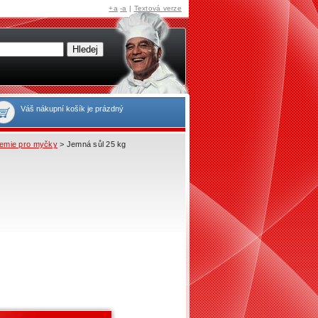
+a
-a
|
Textová verze
Váš nákupní košík je prázdný
emie pro myčky
> Jemná sůl 25 kg