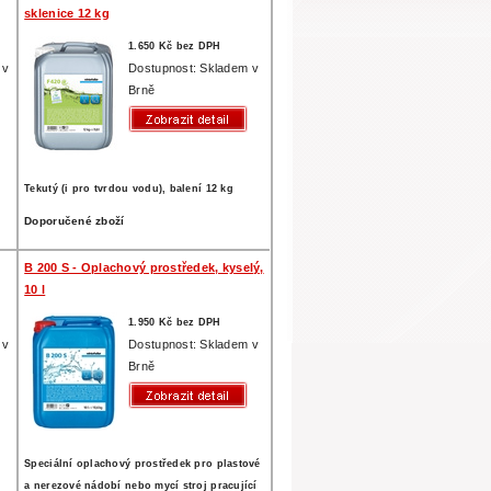
sklenice 12 kg
1.650 Kč bez DPH
 v
Dostupnost: Skladem v
Brně
Tekutý (i pro tvrdou vodu), balení 12 kg
Doporučené zboží
B 200 S - Oplachový prostředek, kyselý,
10 l
1.950 Kč bez DPH
 v
Dostupnost: Skladem v
Brně
Speciální oplachový prostředek pro plastové
a nerezové nádobí nebo mycí stroj pracující