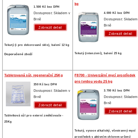
kg
1.500 Kč bez DPH
Dostupnost: Skladem v
4.000 Kč bez DPH
Brně
Dostupnost: Skladem
Brně
Tekutý (i pro dekorované sklo), balení 12 kg
Tekutý (intenzivní), balení 25 kg
Doporučené zboží
Tabletovaná sůl, regenerační 25Kg
F8700 - Univerzální mycí prostředek
pro tvrdou vodu 25 kg
350 Kč bez DPH
Dostupnost: Skladem v
3.700 Kč bez DPH
Brně
Dostupnost: Skladem
Brně
Tabletková sůl pro externí změkčovače -
25Kg
Tekutý, vysoce alkalický, všestranný mycí
prostředek s aktivním chlorem určený