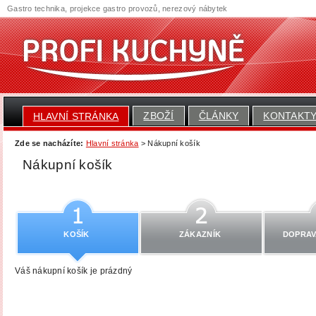
Gastro technika, projekce gastro provozů, nerezový nábytek
ZBOŽÍ
ČLÁNKY
KONTAKT
HLAVNÍ STRÁNKA
Zde se nacházíte:
Hlavní stránka
> Nákupní košík
Nákupní košík
KOŠÍK
ZÁKAZNÍK
DOPRAV
Váš nákupní košík je prázdný