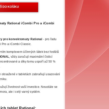
maty Rational iCombi Pro a iCombi
lety pro konvektomaty Rational
- pro řadu
 Pro a iCombi Classic.
zivním komplexem účinných látek
bez fosfátů
IONAL
, vždy zaručují maximální čisticí
oncentrované a díky tomu uspoří až 50 %
.
dy obsažené
v tabletách zabraňují usazování
zniku.
lužují životnost vaší
investice. Neustále se
omora, ale i celý varný systém.
cích
tablet Rational: