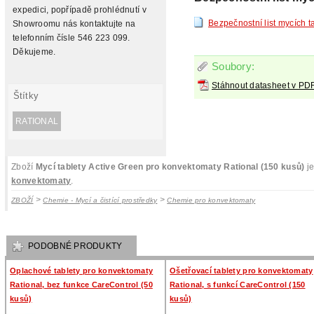
expedici, popřípadě prohlédnutí v
Bezpečnostní list mycích t
Showroomu nás kontaktujte na
telefonním čísle 546 223 099.
Děkujeme.
Soubory:
Stáhnout datasheet v PD
Štítky
RATIONAL
Zboží
Mycí tablety Active Green pro konvektomaty Rational (150 kusů)
je
konvektomaty
.
>
>
ZBOŽÍ
Chemie - Mycí a čistící prostředky
Chemie pro konvektomaty
PODOBNÉ PRODUKTY
Oplachové tablety pro konvektomaty
Ošetřovací tablety pro konvektomaty
Rational, bez funkce CareControl (50
Rational, s funkcí CareControl (150
kusů)
kusů)