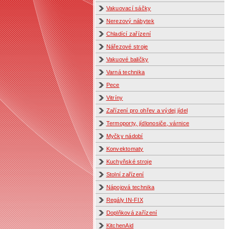
Vakuovací sáčky
Nerezový nábytek
Chladící zařízení
Nářezové stroje
Vakuové baličky
Varná technika
Pece
Vitríny
Zařízení pro ohřev a výdej jídel
Termoporty, jídlonosiče, várnice
Myčky nádobí
Konvektomaty
Kuchyňské stroje
Stolní zařízení
Nápojová technika
Regály IN-FIX
Doplňková zařízení
KitchenAid