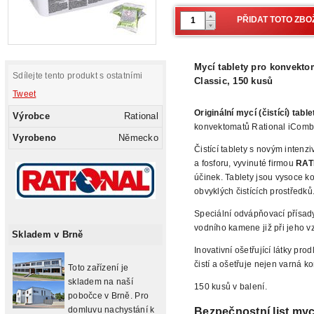
Mycí tablety pro konvekto
Sdílejte tento produkt s ostatními
Classic, 150 kusů
Tweet
Originální mycí (čistící) tab
Výrobce
Rational
konvektomatů Rational iCombi
Vyrobeno
Německo
Čistící tablety s novým inten
a fosforu, vyvinuté firmou
RAT
účinek. Tablety jsou vysoce k
obvyklých čistících prostředků
Speciální odvápňovací přísa
vodního kamene již při jeho v
Skladem v Brně
Inovativní ošetřující látky prod
čistí a ošetřuje nejen varná k
Toto zařízení je
skladem na naší
150 kusů v balení.
pobočce v Brně. Pro
domluvu nachystání k
Bezpečnostní list my