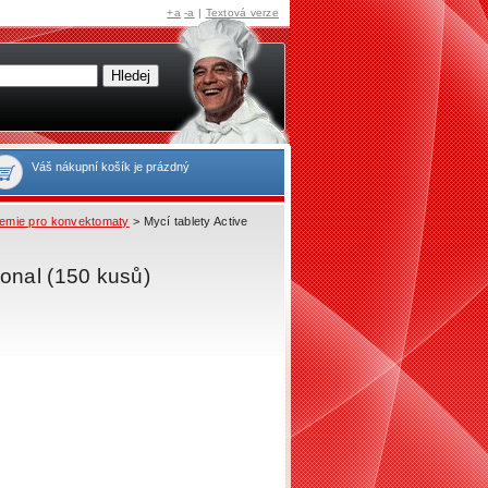
+a
-a
|
Textová verze
Váš nákupní košík je prázdný
emie pro konvektomaty
> Mycí tablety Active
ional (150 kusů)