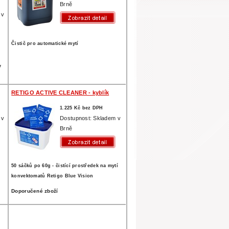
Brně
 v
Čistič pro automatické mytí
y
RETIGO ACTIVE CLEANER - kyblík
1.225 Kč bez DPH
 v
Dostupnost: Skladem v
Brně
50 sáčků po 60g - čistící prostředek na mytí
konvektomatů Retigo Blue Vision
Doporučené zboží