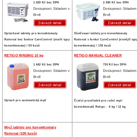
1.620 Kč bez DPH
2.940 Kč bez DPH
Dostupnost: Skladem v
Dostupnost: Skladem
Brně
Brně
Oplachové tablety pro konvektomaty
Ošetřovací tablety pro konvektomaty
Rational bez funkce CareControl (starší typy
Rational s funkcí CareControl (novější typ
konvektomatu) / 50 kusů
konvektomatu) / 150 kusů
RETIGO RINSING 10 kg
RETIGO MANUAL CLEANER
1.642 Kč bez DPH
730 Kč bez DPH
Dostupnost: Skladem v
Dostupnost: Skladem
Brně
Brně
Oplach pro automatický mytí
Čistící prostředek pro ruční mytí
konvektomatů Retigo - 6 kg / 12 kg
Mycí tablety pro konvektomaty
Rational (100 kusů)