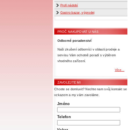
Profi nádobí
Gastro bazar, výprodej
PROČ NAKUPOVAT U NÁS
Odborné poradenství
Naši zkušení odborníci v oblasti prodeje a
servisu Vám ochotně poradí s výběrem
vhodného zařízení.
Více...
ZAVOLEJTE MI
Chcete se domluvit? Nechte nam svůj kontakt se
vzkazem a my vám zavoláme.
Jméno
Telefon
Vzkaz