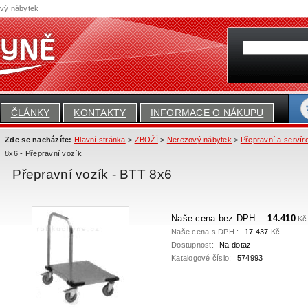
ový nábytek
ČLÁNKY
KONTAKTY
INFORMACE O NÁKUPU
Zde se nacházíte:
Hlavní stránka
>
ZBOŽÍ
>
Nerezový nábytek
>
Přepravní a servír
8x6 - Přepravní vozík
Přepravní vozík - BTT 8x6
Naše cena bez DPH :
14.410
Kč
Naše cena s DPH :
17.437
Kč
Dostupnost:
Na dotaz
Katalogové číslo:
574993