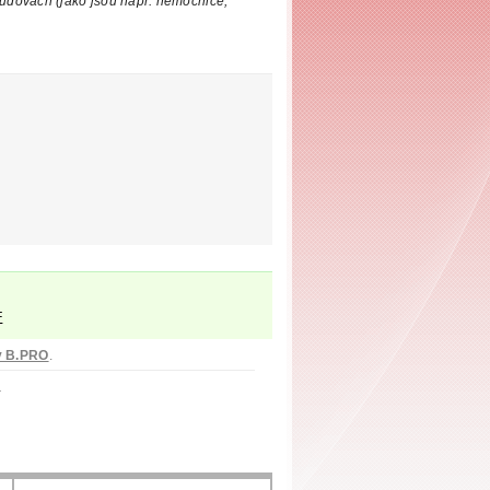
udovách (jako jsou např. nemocnice,
F
y B.PRO
.
O