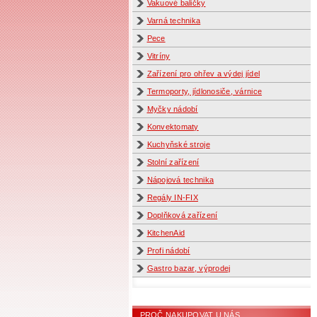
Vakuové baličky
Varná technika
Pece
Vitríny
Zařízení pro ohřev a výdej jídel
Termoporty, jídlonosiče, várnice
Myčky nádobí
Konvektomaty
Kuchyňské stroje
Stolní zařízení
Nápojová technika
Regály IN-FIX
Doplňková zařízení
KitchenAid
Profi nádobí
Gastro bazar, výprodej
PROČ NAKUPOVAT U NÁS