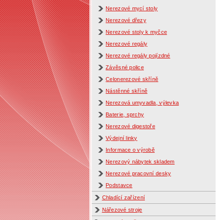
Nerezové mycí stoly
Nerezové dřezy
Nerezové stoly k myčce
Nerezové regály
Nerezové regály pojízdné
Závěsné police
Celonerezové skříně
Nástěnné skříně
Nerezová umyvadla, výlevka
Baterie, sprchy
Nerezové digestoře
Výdejní linky
Informace o výrobě
Nerezový nábytek skladem
Nerezové pracovní desky
Podstavce
Chladící zařízení
Nářezové stroje