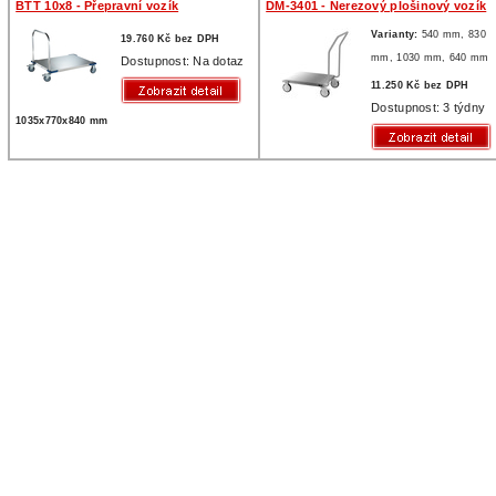
BTT 10x8 - Přepravní vozík
DM-3401 - Nerezový plošinový vozík
Varianty:
540 mm,
830
19.760 Kč bez DPH
mm,
1030 mm,
640 mm
Dostupnost: Na dotaz
11.250 Kč bez DPH
Dostupnost: 3 týdny
1035x770x840 mm