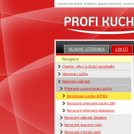
Gastro technika, projekce gastro provozů, nerez
HLAVNÍ STRÁNKA
ZBOŽÍ
Navigace
Chemie - Mycí a čistící prostředky
Vakuovací sáčky
Nerezový nábytek
Přepravní a servírovací vozíky
Servírovací vozíky B.PRO
Nerezové přepravní vozíky DM
Nerezové přepravní podstavce
Nerezový nábytek Skladem
Nerezové pracovní stoly
Nerezové výčepní stoly