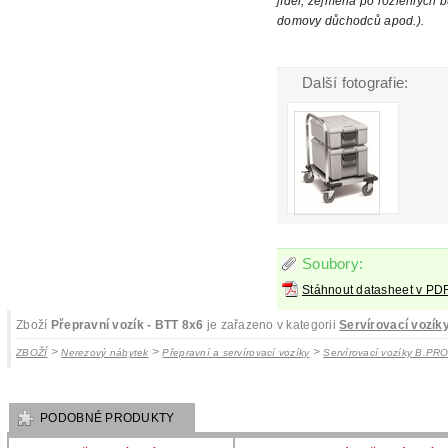
jídel, zejména po
rozlehlých b
domovy důchodců apod.).
Další fotografie:
Soubory:
Stáhnout datasheet v PD
Zboží
Přepravní vozík - BTT 8x6
je zařazeno v kategorii
Servírovací vozík
>
>
>
ZBOŽÍ
Nerezový nábytek
Přepravní a servírovací vozíky
Servírovací vozíky B.PR
PODOBNÉ PRODUKTY