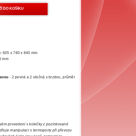
):
605
x 780 x 840 mm
00 mm
ravou
-
2 pevná a 2 otočná s brzdou, průměr
ovém provedení s kolečky z pozinkované
dňuje manipulaci s termoporty při převozu