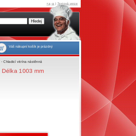
+a
-a
|
Textová verze
Váš nákupní košík je prázdný
 Chladicí vitrína nástěnná
l Délka 1003 mm