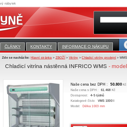
ový nábytek
ČLÁNKY
KONTAKTY
INFORMACE O NÁKUPU
Zde se nacházíte:
Hlavní stránka
>
ZBOŽÍ
>
Vitríny
>
Chladicí vitríny prodejní
> WMS -
Chladicí vitrína nástěnná INFRICO WMS
- mode
Naše cena bez DPH :
50.800
Kč
Naše cena s DPH :
61.468
Kč
Dostupnost:
4-5 týdnů
Katalogové číslo:
VMS 1000 I
Model:
Délka 1003 mm