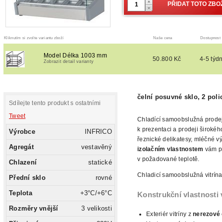
Kliknutím si zvolte variantu zboží
Naše cena
Dostupnost
Model Délka 1003 mm
50.800 Kč
4-5 týd
Zobrazit detail varianty
čelní posuvné sklo, 2 poli
Sdílejte tento produkt s ostatními
Tweet
Chladící samoobslužná prodej
k prezentaci a prodeji širokéh
Výrobce
INFRICO
řeznické delikatesy, mléčné
vý
Agregát
vestavěný
izolačním vlastnostem
vám po
v požadované teplotě.
Chlazení
statické
Chladicí samoobslužná vitrín
Přední sklo
rovné
Teplota
+3°C/+6°C
Konstrukční vlastnosti
Rozměry vnější
3 velikosti
Exteriér vitríny z
nerezové 