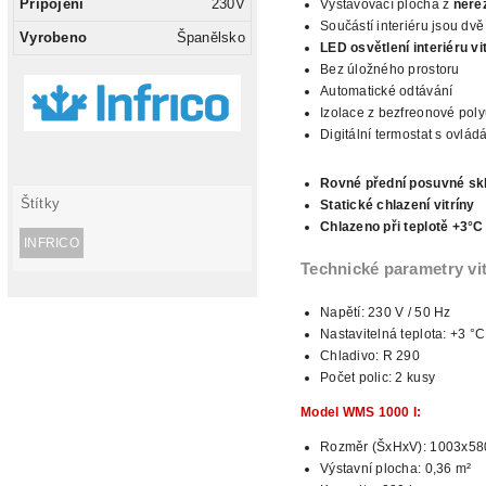
Připojení
230V
Vystavovací plocha z
nerez
Součástí interiéru jsou dv
Vyrobeno
Španělsko
LED osvětlení
interiéru vi
Bez úložného prostoru
Automatické odtávání
Izolace z bezfreonové pol
Digitální
termostat s ovlád
Rovné přední posuvné sk
Štítky
Statické chlazení vitríny
Chlazeno při teplotě +3°C
INFRICO
Technické
parametry vi
Napětí: 230 V / 50 Hz
Nastavitelná teplota: +3 °C
Chladivo: R 290
Počet polic: 2 kusy
Model
WMS 1000 I:
Rozměr (ŠxHxV): 1003x5
Výstavní plocha: 0,36 m²