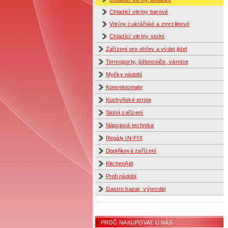
Chladicí vitríny barové
Vitríny cukrářské a zmrzlinové
Chladící vitríny stolní
Zařízení pro ohřev a výdej jídel
Termoporty, jídlonosiče, várnice
Myčky nádobí
Konvektomaty
Kuchyňské stroje
Stolní zařízení
Nápojová technika
Regály IN-FIX
Doplňková zařízení
KitchenAid
Profi nádobí
Gastro bazar, výprodej
PROČ NAKUPOVAT U NÁS