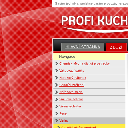
Gastro technika, projekce gastro provozů, nerez
HLAVNÍ STRÁNKA
ZBOŽÍ
Navigace
Chemie - Mycí a čistící prostředky
Vakuovací sáčky
Nerezový nábytek
Chladící zařízení
Nářezové stroje
Vakuové baličky
Varná technika
Pece
Vitríny
Chladicí vitríny prodejní