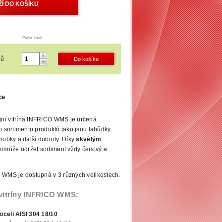
Počet kusů
nů
ce
ní vitrína INFRICO WMS je určená
o sortimentu produktů jako jsou lahůdky,
robky a další dobroty. Díky
skvělým
může udržet sortiment vždy čerstvý a
a WMS je dostupná v 3 různých velikostech.
 vitríny INFRICO WMS:
oceli AISI 304 18/10