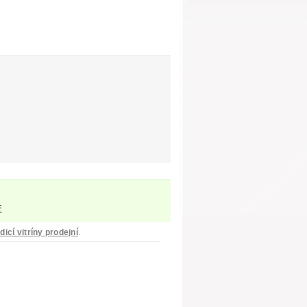
F
dicí vitríny prodejní
.