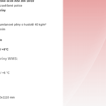
ové oceli AISI 304 18/10
ě zavěšené police
tríny
yuretanové pěny o hustotě 40 kg/m³
áním
lo
 / +6°C
tríny WMS:
 / +6 °C
80x1110 mm