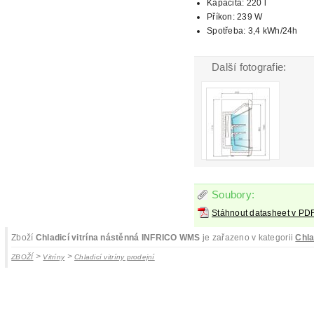
Kapacita: 220 l
Příkon: 239 W
Spotřeba: 3,4 kWh/24h
Další fotografie:
Soubory:
Stáhnout datasheet v PD
Zboží
Chladicí vitrína nástěnná INFRICO WMS
je zařazeno v kategorii
Chla
>
>
ZBOŽÍ
Vitríny
Chladicí vitríny prodejní