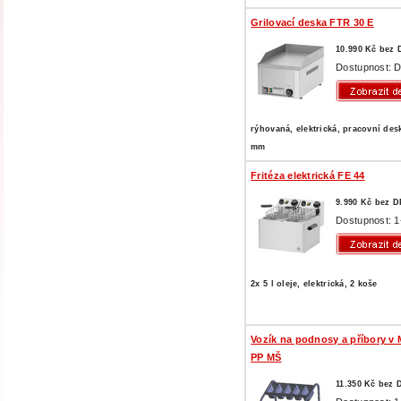
Grilovací deska FTR 30 E
10.990 Kč bez
Dostupnost: D
rýhovaná, elektrická, pracovní des
mm
Fritéza elektrická FE 44
9.990 Kč bez 
Dostupnost: 1
2x 5 l oleje, elektrická, 2 koše
Vozík na podnosy a příbory v 
PP MŠ
11.350 Kč bez