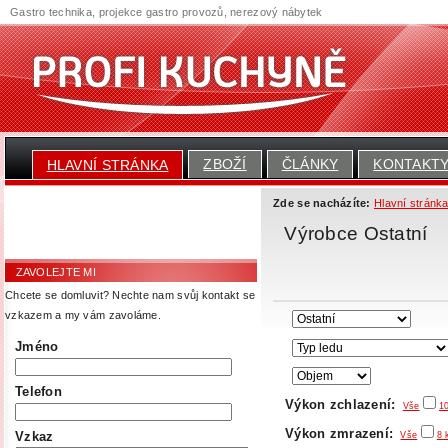
Gastro technika, projekce gastro provozů, nerezový nábytek
ZBOŽÍ
ČLÁNKY
KONTAKT
HLAVNÍ STRÁNKA
Zde se nacházíte:
Hlavní stránk
Výrobce Ostatní
ZAVOLEJTE MI
Chcete se domluvit? Nechte nam svůj kontakt se
vzkazem a my vám zavoláme.
Jméno
Telefon
Výkon zchlazení:
Vše
1
Výkon zmrazení:
Vzkaz
Vše
8 