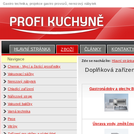
Gastro technika, projekce gastro provozů, nerezový nábytek
HLAVNÍ STRÁNKA
ČLÁNKY
KONTAKT
ZBOŽÍ
Navigace
Zde se nacházíte:
Hlavní stránk
Chemie - Mycí a čistící prostředky
Doplňková zařízen
Vakuovací sáčky
Nerezový nábytek
Gastronádoby a plechy 
Chladící zařízení
Nářezové stroje
Vakuové baličky
Varná technika
Pece
Úprava vody, změkčov
Vitríny
Zařízení pro ohřev a výdej jídel