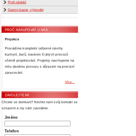
Profi nádobí
Gastro bazar, výprodej
PROČ NAKUPOVAT U NÁS
Projekce
Provádíme kompletní odborné návrhy
kuchyní, barů, kaváren či jiných provozů
včetně projektování. Projekty navrhujeme na
míru danému provozu s důrazem na precizní
zpracování.
Více...
ZAVOLEJTE MI
Chcete se domluvit? Nechte nam svůj kontakt se
vzkazem a my vám zavoláme.
Jméno
Telefon