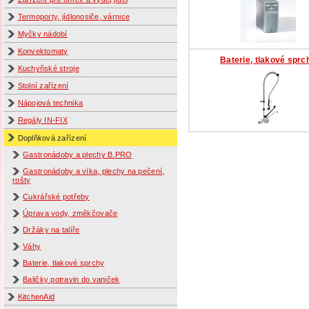
Termoporty, jídlonosiče, várnice
Myčky nádobí
Konvektomaty
Baterie, tlakové sprc
Kuchyňské stroje
Stolní zařízení
Nápojová technika
Regály IN-FIX
Doplňková zařízení
Gastronádoby a plechy B.PRO
Gastronádoby a víka, plechy na pečení,
rošty
Cukrářské potřeby
Úprava vody, změkčovače
Držáky na talíře
Váhy
Baterie, tlakové sprchy
Baličky potravin do vaniček
KitchenAid