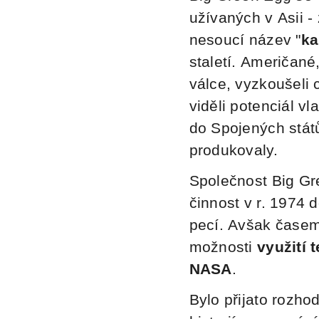
užívaných v Asii - 
nesoucí název "
k
staletí. Američané
válce, vyzkoušeli 
viděli potenciál v
do Spojených států
produkovaly.
Společnost Big Gre
činnost v r. 1974
pecí. Avšak časem vyvinuli perfektní vysoce kvalitní model, a to díky
možnosti
využití 
NASA
.
Bylo přijato rozho