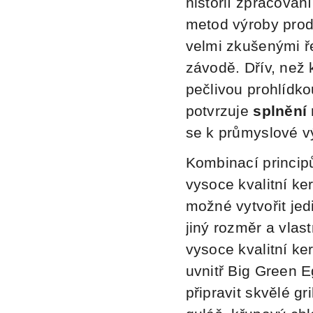
historií zpracová
metod výroby produ
velmi zkušenými 
závodě.
Dřív, než 
pečlivou
prohlídkou
potvrzuje
splnění 
se k průmyslové v
Kombinací
princip
vysoce kvalitní ke
možné vytvořit jed
jiný rozměr a vlas
vysoce kvalitní ke
uvnitř Big
Green Eg
připravit skvělé g