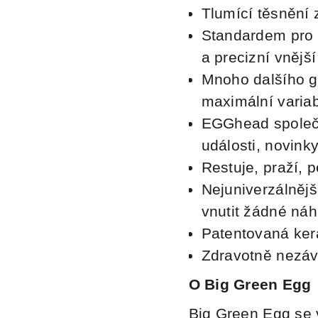
Tlumící těsnění z
Standardem
pro 
a precizní vnější
Mnoho dalšího gri
maximální variab
EGGhead společ
události, novinky
Restuje, praží, p
Nejuniverzálnějš
vnutit žádné náh
Patentovaná ker
Zdravotně nezá
O Big Green Egg
Big Green Egg se v