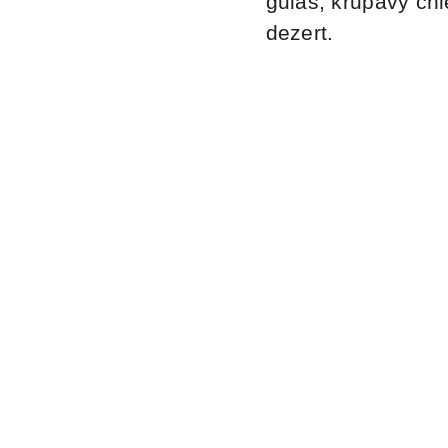
guláš, křupavý chl
dezert.