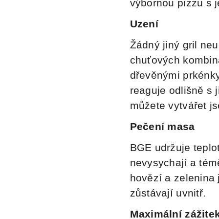
výbornou pizzu s j
Uzení
Žádný jiný gril ne
chuťových kombina
dřevěnými prkénky
reaguje odlišně s 
můžete vytvářet j
Pečení masa
BGE udržuje
teplot
nevysychají a témě
hovězí a zelenina 
zůstávají uvnitř.
Maximální zážitek