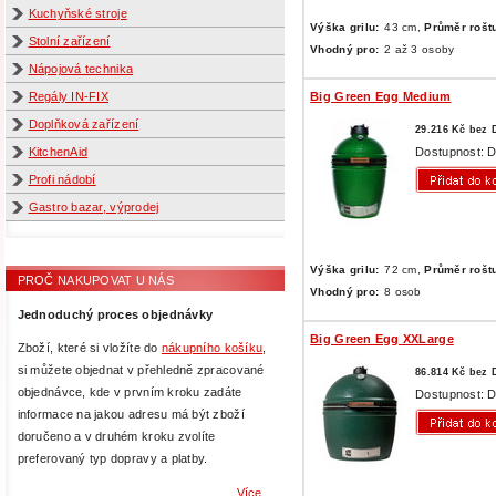
Kuchyňské stroje
Výška grilu:
43 cm,
Průměr rošt
Stolní zařízení
Vhodný pro:
2 až 3 osoby
Nápojová technika
Big Green Egg Medium
Regály IN-FIX
Doplňková zařízení
29.216 Kč bez
Dostupnost: D
KitchenAid
Profi nádobí
Gastro bazar, výprodej
Výška grilu:
72 cm,
Průměr rošt
PROČ NAKUPOVAT U NÁS
Vhodný pro:
8 osob
Jednoduchý proces objednávky
Big Green Egg XXLarge
Zboží, které si vložíte do
nákupního košíku
,
si můžete objednat v přehledně zpracované
86.814 Kč bez
objednávce, kde v prvním kroku zadáte
Dostupnost: D
informace na jakou adresu má být zboží
doručeno a v druhém kroku zvolíte
preferovaný typ dopravy a platby.
Více...