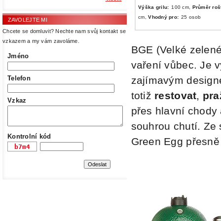
Výška grilu:
100 cm,
Průměr roš
cm,
Vhodný pro:
25 osob
ZAVOLEJTE MI
Chcete se domluvit? Nechte nam svůj kontakt se
vzkazem a my vám zavoláme.
BGE (Velké zelené
Jméno
vaření vůbec. Je 
zajímavým designe
Telefon
totiž
restovat
,
pra
Vzkaz
přes hlavní chody
souhrou chutí. Ze 
Kontrolní kód
Green Egg přesně 