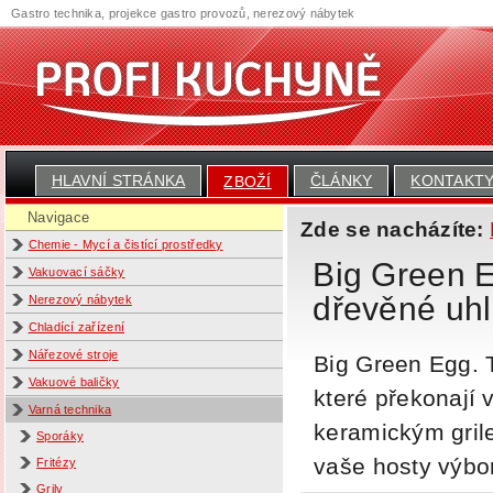
Gastro technika, projekce gastro provozů, nerezový nábytek
HLAVNÍ STRÁNKA
ČLÁNKY
KONTAKT
ZBOŽÍ
Navigace
Zde se nacházíte:
Chemie - Mycí a čistící prostředky
Big Green E
Vakuovací sáčky
dřevěné uhl
Nerezový nábytek
Chladící zařízení
Nářezové stroje
Big Green Egg. T
Vakuové baličky
které překonají 
Varná technika
keramickým gril
Sporáky
vaše hosty výbo
Fritézy
Grily