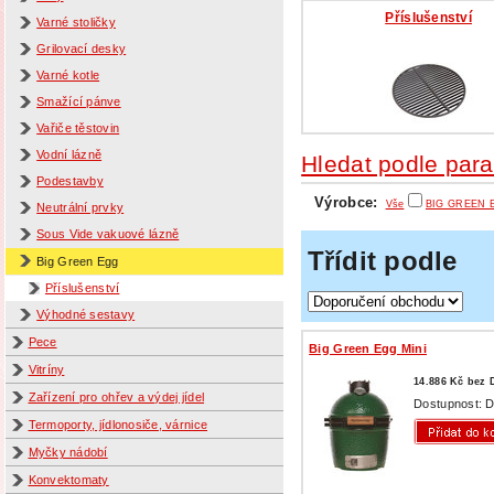
Příslušenství
Varné stoličky
Grilovací desky
Varné kotle
Smažící pánve
Vařiče těstovin
Vodní lázně
Hledat podle par
Podestavby
Výrobce:
Vše
BIG GREEN 
Neutrální prvky
Sous Vide vakuové lázně
Třídit podle
Big Green Egg
Příslušenství
Výhodné sestavy
Pece
Big Green Egg Mini
Vitríny
14.886 Kč bez
Zařízení pro ohřev a výdej jídel
Dostupnost: D
Termoporty, jídlonosiče, várnice
Myčky nádobí
Konvektomaty