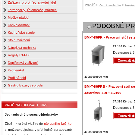
Zařízení pro ohřev a výdej jídel
>
>
ZBOŽÍ
Varná technika
Neutrá
Termoporty, jídlonosiče, várnice
Myčky nádobí
PODOBNÉ P
Konvektomaty
Kuchyňské stroje
BM-T49/PR - Pracovní stůl se
Stolní zařízení
23.130 Kč bez
Nápojová technika
Dostupnost: 3
Regály IN-FIX
Doplňková zařízení
KitchenAid
400x900x900 mm
Profi nádobí
Gastro bazar, výprodej
BM-T49/PRB - Pracovní stůl se
zásuvkou a armaturou
37.330 Kč bez
PROČ NAKUPOVAT U NÁS
Dostupnost: 3
Jednoduchý proces objednávky
Zboží, které si vložíte do
nákupního košíku
,
si můžete objednat v přehledně zpracované
400x900x900 mm