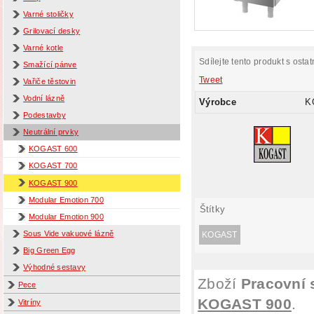
Varné stoličky
Grilovací desky
Varné kotle
Sdílejte tento produkt s ostat
Smažící pánve
Tweet
Vařiče těstovin
Vodní lázně
Výrobce
K
Podestavby
Neutrální prvky
KOGAST 600
KOGAST 700
KOGAST 900
Modular Emotion 700
Štítky
Modular Emotion 900
Sous Vide vakuové lázně
KOGAST
Big Green Egg
Výhodné sestavy
Zboží
Pracovní 
Pece
KOGAST 900
.
Vitríny