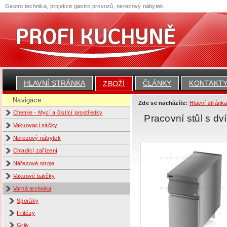
Gastro technika, projekce gastro provozů, nerezový nábytek
HLAVNÍ STRÁNKA
ČLÁNKY
KONTAKT
ZBOŽÍ
Navigace
Zde se nacházíte:
Hlavní stránk
Chemie - Mycí a čistící prostředky
Pracovní stůl s dv
Vakuovací sáčky
Nerezový nábytek
Chladící zařízení
Nářezové stroje
Vakuové baličky
Varná technika
Sporáky
Fritézy
Grily