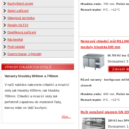
Kuchyňské stroje
Hloubka stolu:
700 mm,
Počet m
Rozsah teplot:
0°C...+12°C
Stolní zařízení
Nápojová technika
Regály IN-FIX
Doplňková zařízení
KitchenAid
Nerezový chladicí stůl RILLIN
Profi nádobí
moduly, hloubka 600 mm
Gastro bazar, výprodej
60.700 Kč bez 
Dostupnost: 3
VÝHODY CHLADÍCÍCH STOLŮ
Varianty hloubky 600mm a 700mm
Různé varianty - konfigurace dvíře
V naší nabídce naleznete chladící a mrazící
zásuvek
stoly jak hloubky 600mm, tak hloubky
Hloubka stolu:
600 mm,
Počet m
700mm. Chladící a mrazící stoly tak
Rozsah teplot:
0°C...+12°C
perfektně zapadnou do modulové řady,
kterou máte ve Vaší kuchyni.
Rošt potažený plastem GN 2/3
Více...
180 Kč bez DP
Dostupnost: 1