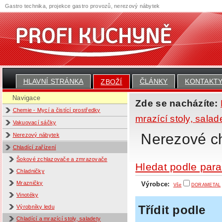
Gastro technika, projekce gastro provozů, nerezový nábytek
HLAVNÍ STRÁNKA
ČLÁNKY
KONTAKT
ZBOŽÍ
Navigace
Zde se nacházíte:
Chemie - Mycí a čistící prostředky
mrazící stoly, salad
Vakuovací sáčky
Nerezové ch
Nerezový nábytek
Chladící zařízení
Šokové zchlazovače a zmrazovače
Hledat podle par
Chladničky
Mrazničky
Výrobce:
Vše
DORAMETAL
Vinotéky
Třídit podle
Výrobníky ledu
Chladící a mrazící stoly, saladety