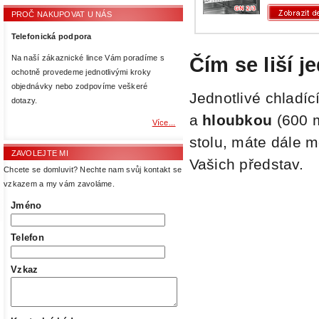
PROČ NAKUPOVAT U NÁS
Telefonická podpora
Čím se liší j
Na naší zákaznické lince Vám poradíme s
ochotně provedeme jednotlivými kroky
objednávky nebo zodpovíme veškeré
Jednotlivé chladící
dotazy.
a
hloubkou
(600 m
Více...
stolu, máte dále m
ZAVOLEJTE MI
Vašich představ.
Chcete se domluvit? Nechte nam svůj kontakt se
vzkazem a my vám zavoláme.
Jméno
Telefon
Vzkaz