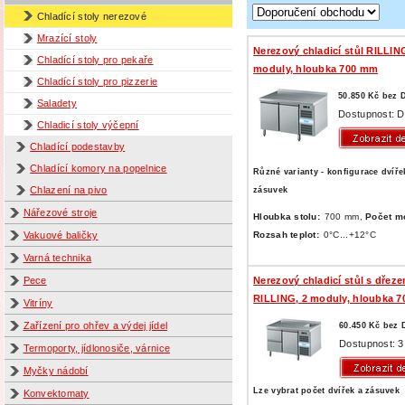
Chladící stoly nerezové
Mrazící stoly
Nerezový chladicí stůl RILLIN
Chladící stoly pro pekaře
moduly, hloubka 700 mm
Chladící stoly pro pizzerie
50.850 Kč bez 
Saladety
Dostupnost: D
Chladicí stoly výčepní
Chladící podestavby
Chladící komory na popelnice
Různé varianty - konfigurace dvíře
Chlazení na pivo
zásuvek
Nářezové stroje
Hloubka stolu:
700 mm,
Počet m
Rozsah teplot:
0°C...+12°C
Vakuové baličky
Varná technika
Nerezový chladicí stůl s dřez
Pece
RILLING, 2 moduly, hloubka 
Vitríny
Zařízení pro ohřev a výdej jídel
60.450 Kč bez
Dostupnost: 3
Termoporty, jídlonosiče, várnice
Myčky nádobí
Lze vybrat počet dvířek a zásuvek
Konvektomaty