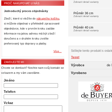
Zobrazit detail varianty
PROČ NAKUPOVAT U NÁS
Jednoduchý proces objednávky
Průměr 36 cm
Zobrazit detail varianty
Zboží, které si vložíte do
nákupního košíku
,
si můžete objednat v přehledně zpracované
Průměr 40 cm
objednávce, kde v prvním kroku zadáte
Zobrazit detail varianty
informace na jakou adresu má být zboží
doručeno a v druhém kroku zvolíte
preferovaný typ dopravy a platby.
Sdílejte tento produkt s ostat
Více...
Tweet
ZAVOLEJTE MI
Výrobce
de
Chcete se domluvit? Nechte nam svůj kontakt se
Vyrobeno
vzkazem a my vám zavoláme.
Jméno
Telefon
Vzkaz