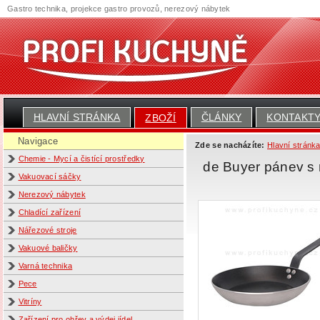
Gastro technika, projekce gastro provozů, nerezový nábytek
HLAVNÍ STRÁNKA
ČLÁNKY
KONTAKT
ZBOŽÍ
Navigace
Zde se nacházíte:
Hlavní stránk
Chemie - Mycí a čistící prostředky
de Buyer pánev s
Vakuovací sáčky
Nerezový nábytek
Chladící zařízení
Nářezové stroje
Vakuové baličky
Varná technika
Pece
Vitríny
Zařízení pro ohřev a výdej jídel