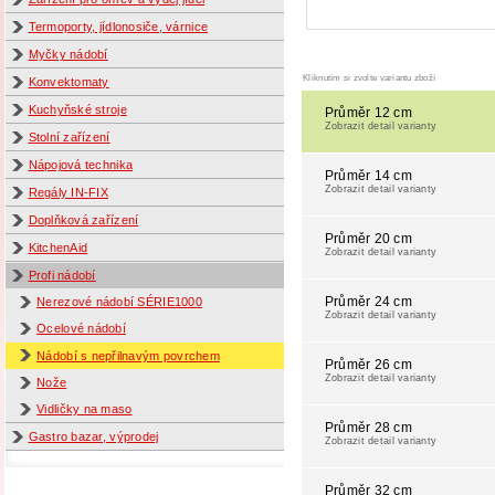
Termoporty, jídlonosiče, várnice
Myčky nádobí
Kliknutím si zvolte variantu zboží
Konvektomaty
Kuchyňské stroje
Průměr 12 cm
Zobrazit detail varianty
Stolní zařízení
Nápojová technika
Průměr 14 cm
Zobrazit detail varianty
Regály IN-FIX
Doplňková zařízení
Průměr 20 cm
KitchenAid
Zobrazit detail varianty
Profi nádobí
Průměr 24 cm
Nerezové nádobí SÉRIE1000
Zobrazit detail varianty
Ocelové nádobí
Nádobí s nepřilnavým povrchem
Průměr 26 cm
Zobrazit detail varianty
Nože
Vidličky na maso
Průměr 28 cm
Gastro bazar, výprodej
Zobrazit detail varianty
Průměr 32 cm