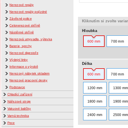
Nerezové regály
Nerezové regály pojízdné
Závěsné police
Kliknutím si zvolte varia
Celonerezové skříně
Hloubka
Nástěnné skříně
Nerezová umyvadla, výlevka
600 mm
700 mm
Baterie, sprchy
Nerezové digestoře
Výdejní linky
Délka
Informace o výrobě
Nerezový nábytek skladem
600 mm
700 mm
Nerezové pracovní desky
Podstavce
1200 mm
1300 m
Chladící zařízení
1800 mm
1900 m
Nářezové stroje
Vakuové baličky
2400 mm
2500 m
Varná technika
Pece