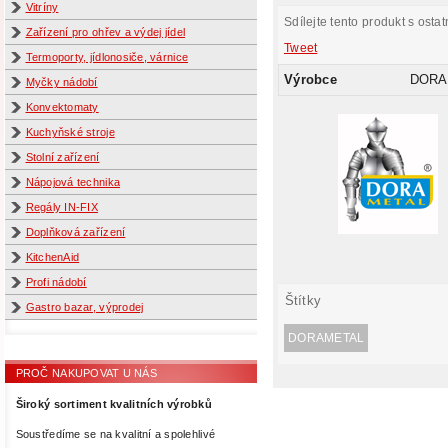
Vitríny
Sdílejte tento produkt s ostat
Zařízení pro ohřev a výdej jídel
Tweet
Termoporty, jídlonosiče, várnice
Výrobce
DORA
Myčky nádobí
Konvektomaty
Kuchyňské stroje
Stolní zařízení
Nápojová technika
Regály IN-FIX
Doplňková zařízení
KitchenAid
Profi nádobí
Štítky
Gastro bazar, výprodej
DORAMETAL
PROČ NAKUPOVAT U NÁS
Široký sortiment kvalitních výrobků
Soustředíme se na kvalitní a spolehlivé