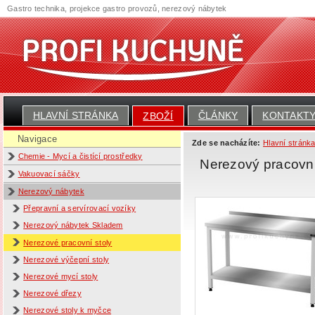
Gastro technika, projekce gastro provozů, nerezový nábytek
HLAVNÍ STRÁNKA
ČLÁNKY
KONTAKT
ZBOŽÍ
Navigace
Zde se nacházíte:
Hlavní stránk
Chemie - Mycí a čistící prostředky
Nerezový pracovní
Vakuovací sáčky
Nerezový nábytek
Přepravní a servírovací vozíky
Nerezový nábytek Skladem
Nerezové pracovní stoly
Nerezové výčepní stoly
Nerezové mycí stoly
Nerezové dřezy
Nerezové stoly k myčce